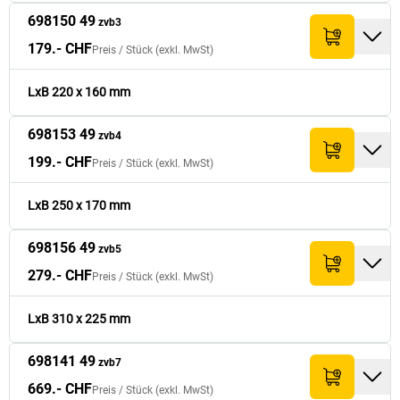
199.- CHF
698153 49
170
250
199.- CHF
698150 49
zvb4
zvb3
179.- CHF
Preis /
Stück
(exkl. MwSt)
279.- CHF
698156 49
225
310
279.- CHF
zvb5
LxB 220 x 160 mm
669.- CHF
698141 49
320
440
669.- CHF
zvb7
698153 49
zvb4
199.- CHF
Preis /
Stück
(exkl. MwSt)
LxB 250 x 170 mm
698156 49
zvb5
279.- CHF
Preis /
Stück
(exkl. MwSt)
LxB 310 x 225 mm
698141 49
zvb7
669.- CHF
Preis /
Stück
(exkl. MwSt)