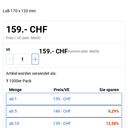
LxB 170 x 120 mm
159.- CHF
Preis /
VE
(exkl. MwSt)
VE
159.- CHF
Summe (exkl. MwSt)
Artikel werden versendet als
:
1
1000er Pack
Menge
Preis
/
VE
Sie sparen
ab
1
159.- CHF
ab
5
149.- CHF
6,29%
ab
10
139.- CHF
12,58%