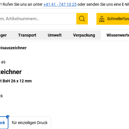
r! Rufen Sie uns an unter
+41 41 - 747 10 25
oder senden Sie uns eine E-M
Schnellerfa
Suchen
ager
Transport
Umwelt
Verpackung
Wissenwert
eisauszeichner
7 49
zeichner
at BxH 26 x 12 mm
ck
uck
für einzeiligen Druck