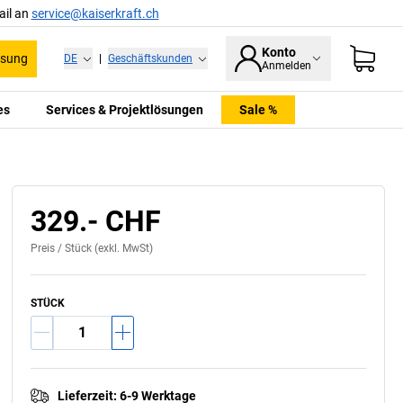
ail an
service@kaiserkraft.ch
Konto
ssung
DE
|
Geschäftskunden
Anmelden
es
Services & Projektlösungen
Sale %
329.- CHF
Preis /
Stück
(exkl. MwSt)
STÜCK
Lieferzeit
:
6-9 Werktage