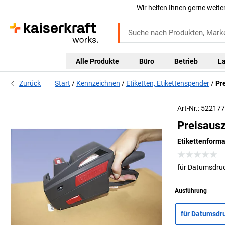
Wir helfen Ihnen gerne weite
Alle Produkte
Büro
Betrieb
L
Zurück
Start
Kennzeichnen
Etiketten, Etikettenspender
Pr
Art-Nr.: 52217
Preisaus
Etikettenform
für Datumsdru
Ausführung
für Datumsdr