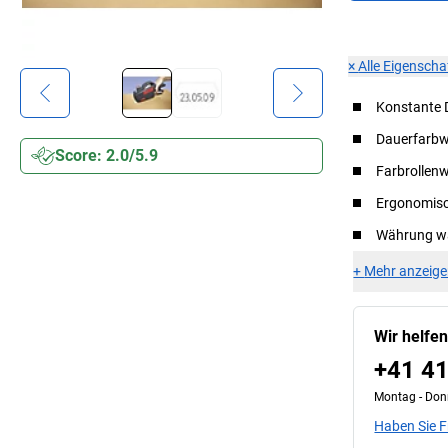
×
Alle Eigensch
Konstante 
Dauerfarbw
Score: 2.0/5.9
Farbrollen
Ergonomisc
Währung wä
+
Mehr anzeig
Wir helfe
+41 41
Montag - Donn
Haben Sie 