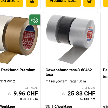
dukt anzeigen
Produkt anzeigen
r-Packband Premium
Gewebeband tesa® 60462
Pa
tesa
te
4313 PV12
mit recyceltem Träger 50 m
exkl. MwSt
exkl. MwSt
9.96 CHF
25.83 CHF
ab
ab
0.20 CHF
/
m
0.52 CHF
/
m
 Werktage
1-2 Werktage