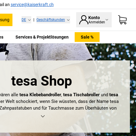
ail an
service@kaiserkraft.ch
Konto
ssung
DE
|
Geschäftskunden
Anmelden
es
Services & Projektlösungen
Sale %
tesa Shop
ären alle
tesa Klebebandroller
,
tesa Tischabroller
und
tesa
er Welt schockiert, wenn Sie wüssten, dass der Name tesa
r Zahnpastatuben und für Tauchmasse zum Überhäuten von
ndet wurde. Kreiert wurde der Begriff bereits im Jahr 1906
en Leiterin der Schreibstube bei Beiersdorf: Elsa Tesmer.
 Sie mal, wie sie auf das Kunstwort tesa kam?