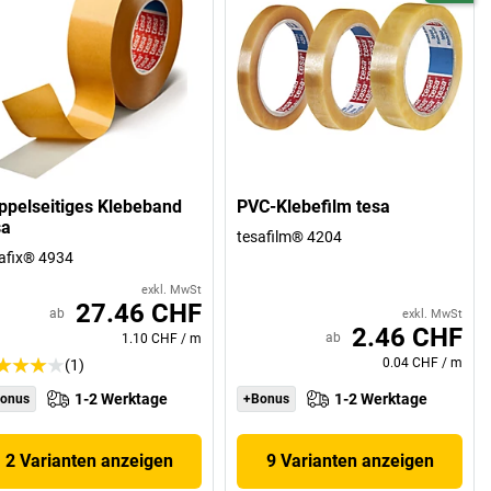
ppelseitiges Klebeband
PVC-Klebefilm tesa
sa
tesafilm® 4204
afix® 4934
exkl. MwSt
27.46 CHF
ab
exkl. MwSt
2.46 CHF
ab
1.10 CHF
/
m
0.04 CHF
/
m
(1)
1-2 Werktage
1-2 Werktage
onus
+Bonus
2 Varianten anzeigen
9 Varianten anzeigen