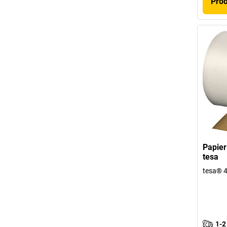
Pro
Papie
tesa
tesa® 
1-2