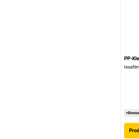
PP-Kle
tesafil
+Bonus
Pro