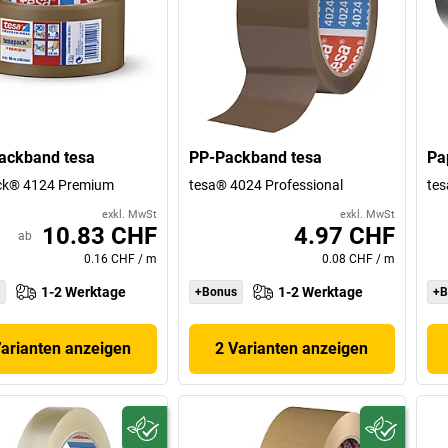
ackband tesa
PP-Packband tesa
Pa
ck® 4124 Premium
tesa® 4024 Professional
te
exkl. MwSt
exkl. MwSt
10.83 CHF
4.97 CHF
ab
0.16 CHF
/
m
0.08 CHF
/
m
1-2 Werktage
1-2 Werktage
+Bonus
+B
Varianten anzeigen
2 Varianten anzeigen