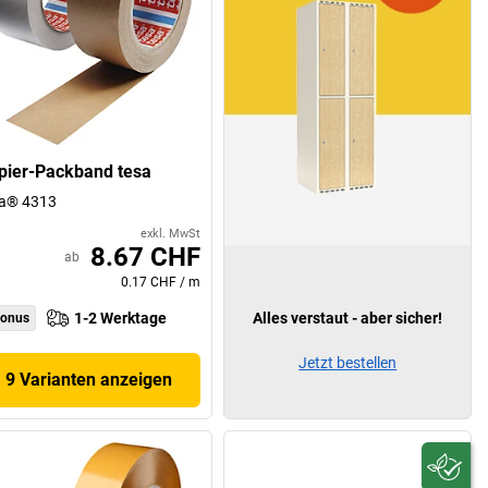
pier-Packband tesa
sa® 4313
exkl. MwSt
8.67 CHF
ab
0.17 CHF
/
m
1-2 Werktage
Alles verstaut - aber sicher!
onus
Jetzt bestellen
9 Varianten anzeigen