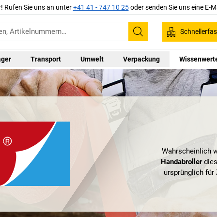
r! Rufen Sie uns an unter
+41 41 - 747 10 25
oder senden Sie uns eine E-M
Schnellerfa
Suchen
ager
Transport
Umwelt
Verpackung
Wissenwert
Wahrscheinlich w
Handabroller
dies
ursprünglich fü
Wurstwaren verwe
von der damalig
Raten