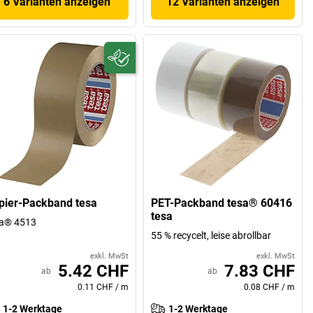
6 Varianten anzeigen
12 Varianten anzeigen
pier-Packband tesa
PET-Packband tesa® 60416
tesa
sa® 4513
55 % recycelt, leise abrollbar
exkl. MwSt
exkl. MwSt
5.42 CHF
7.83 CHF
ab
ab
0.11 CHF
/
m
0.08 CHF
/
m
1-2 Werktage
1-2 Werktage