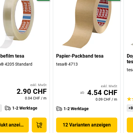
befilm tesa
Papier-Packband tesa
Do
te
m® 4205 Standard
tesa® 4713
tes
exkl. MwSt
exkl. MwSt
2.90 CHF
4.54 CHF
ab
0.04 CHF
/
m
0.09 CHF
/
m
1-2 Werktage
+B
1-2 Werktage
dukt anzeigen
12 Varianten anzeigen