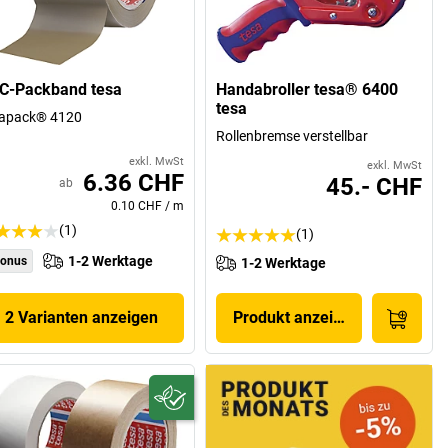
C-Packband tesa
Handabroller tesa® 6400
tesa
sapack® 4120
Rollenbremse verstellbar
exkl. MwSt
exkl. MwSt
6.36 CHF
45.- CHF
ab
0.10 CHF
/
m
(1)
(1)
1-2 Werktage
onus
1-2 Werktage
2 Varianten anzeigen
Produkt anzeigen