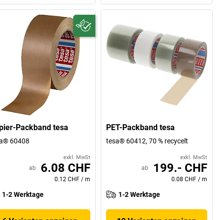
pier-Packband tesa
PET-Packband tesa
sa® 60408
tesa® 60412, 70 % recycelt
exkl. MwSt
exkl. MwSt
6.08 CHF
199.- CHF
ab
ab
0.12 CHF
/
m
0.08 CHF
/
m
1-2 Werktage
1-2 Werktage