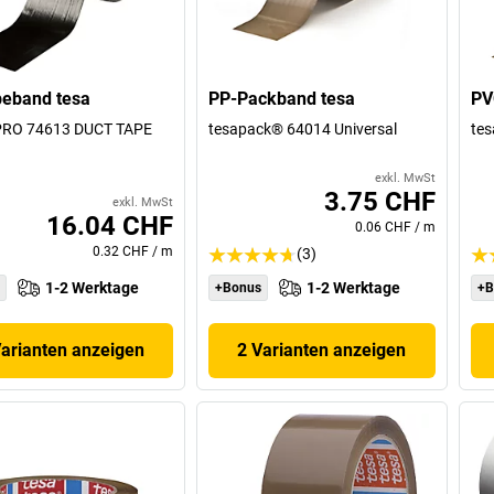
eband tesa
PP-Packband tesa
PV
PRO 74613 DUCT TAPE
tesapack® 64014 Universal
te
exkl. MwSt
3.75 CHF
exkl. MwSt
16.04 CHF
0.06 CHF
/
m
0.32 CHF
/
m
(3)
1-2 Werktage
1-2 Werktage
+Bonus
+B
Varianten anzeigen
2 Varianten anzeigen