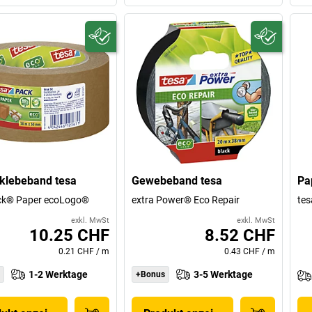
klebeband tesa
Gewebeband tesa
Pa
ck® Paper ecoLogo®
extra Power® Eco Repair
te
exkl. MwSt
exkl. MwSt
10.25 CHF
8.52 CHF
0.21 CHF
/
m
0.43 CHF
/
m
1-2 Werktage
3-5 Werktage
+Bonus