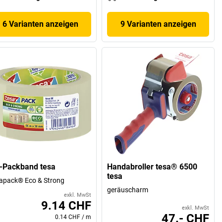
6 Varianten anzeigen
9 Varianten anzeigen
-Packband tesa
Handabroller tesa® 6500
tesa
apack® Eco & Strong
geräuscharm
exkl. MwSt
9.14 CHF
exkl. MwSt
47.- CHF
0.14 CHF
/
m