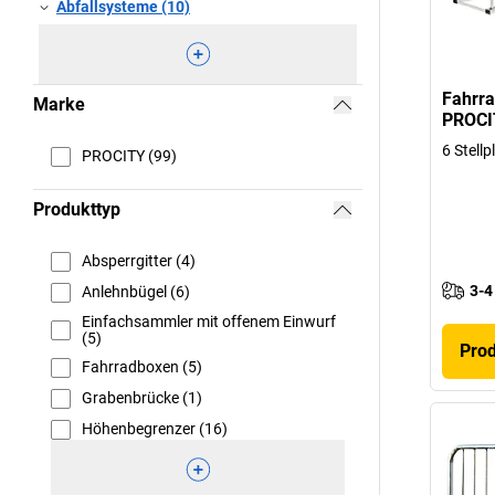
Abfallsysteme (10)
Fahrr
Marke
PROCI
6 Stellp
PROCITY (99)
Produkttyp
Absperrgitter (4)
3-4
Anlehnbügel (6)
Einfachsammler mit offenem Einwurf
(5)
Pro
Fahrradboxen (5)
Grabenbrücke (1)
Höhenbegrenzer (16)