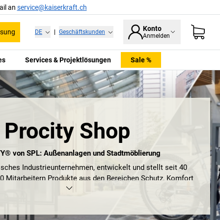
ail an
service@kaiserkraft.ch
Konto
ssung
DE
|
Geschäftskunden
Anmelden
es
Services & Projektlösungen
Sale %
Procity Shop
Y® von SPL: Außenanlagen und Stadtmöblierung
isches Industrieunternehmen, entwickelt und stellt seit 40
0 Mitarbeitern Produkte aus den Bereichen Schutz, Komfort
und Information in Frankreich her.
ITY® ist die renommierte Marke für Außenanlagen und
und zugleich einer der europäischen Marktführer in diesem