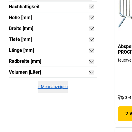
Nachhaltigkeit
Höhe [mm]
Breite [mm]
Tiefe [mm]
Absper
Länge [mm]
PROCI
feuerve
Radbreite [mm]
Volumen [Liter]
+
Mehr anzeigen
3-4
2 