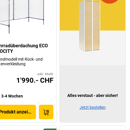
hrradüberdachung ECO
OCITY
ndmodell mit Rück- und
tenverkleidung
exkl. MwSt
1'990.- CHF
Alles verstaut - aber sicher!
3-4 Wochen
Jetzt bestellen
Produkt anzeigen