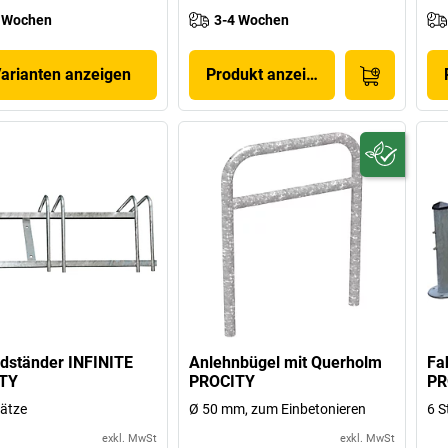
 Wochen
3-4 Wochen
Varianten anzeigen
Produkt anzeigen
dständer INFINITE
Anlehnbügel mit Querholm
Fa
TY
PROCITY
PR
lätze
Ø 50 mm, zum Einbetonieren
6 S
exkl. MwSt
exkl. MwSt