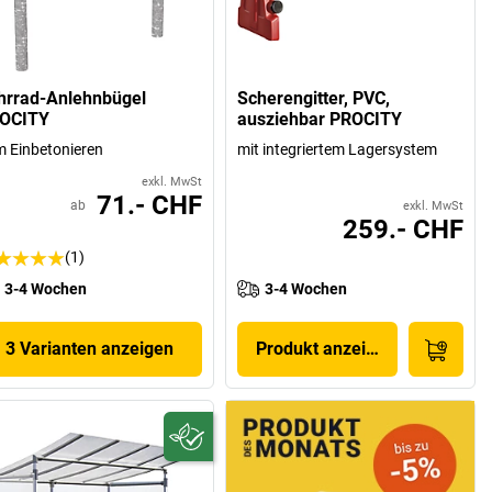
hrrad-Anlehnbügel
Scherengitter, PVC,
OCITY
ausziehbar PROCITY
 Einbetonieren
mit integriertem Lagersystem
exkl. MwSt
71.- CHF
ab
exkl. MwSt
259.- CHF
(1)
3-4 Wochen
3-4 Wochen
3 Varianten anzeigen
Produkt anzeigen