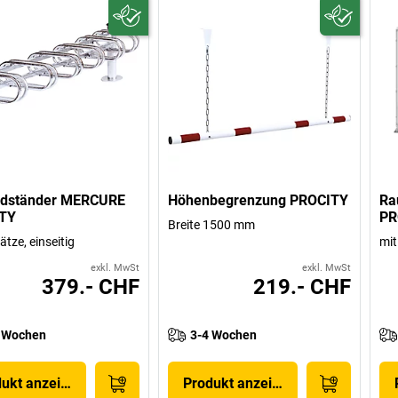
adständer MERCURE
Höhenbegrenzung PROCITY
Ra
TY
PR
Breite 1500 mm
lätze, einseitig
mit
exkl. MwSt
exkl. MwSt
379.- CHF
219.- CHF
 Wochen
3-4 Wochen
dukt anzeigen
Produkt anzeigen