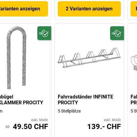
Varianten anzeigen
2 Varianten anzeigen
nbügel
Fahrradständer INFINITE
Fa
KLAMMER PROCITY
PROCITY
PR
m
5 Stellplätze
5 S
exkl. MwSt
exkl. MwSt
49.50 CHF
139.- CHF
ab