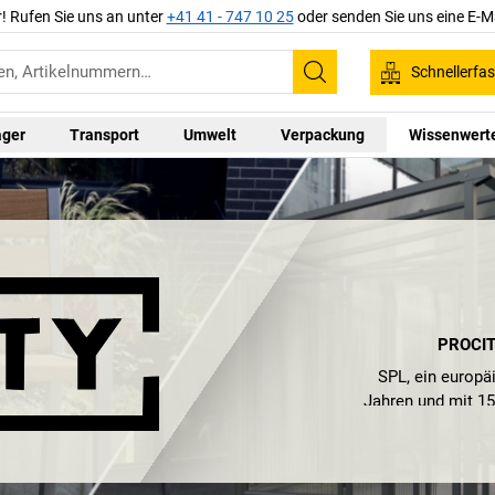
r! Rufen Sie uns an unter
+41 41 - 747 10 25
oder senden Sie uns eine E-M
Schnellerfa
Suchen
ager
Transport
Umwelt
Verpackung
Wissenwert
PROCIT
SPL, ein europä
Jahren und mit 15
Die
Marke PROC
Stadtmöblierung