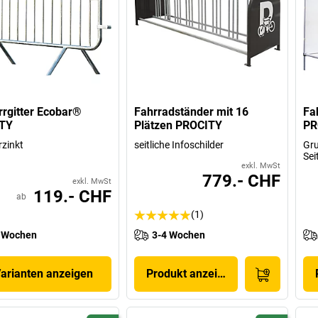
rgitter Ecobar®
Fahrradständer mit 16
Fa
TY
Plätzen PROCITY
PR
rzinkt
seitliche Infoschilder
Gru
Sei
exkl. MwSt
779.- CHF
exkl. MwSt
119.- CHF
ab
(1)
 Wochen
3-4 Wochen
Varianten anzeigen
Produkt anzeigen