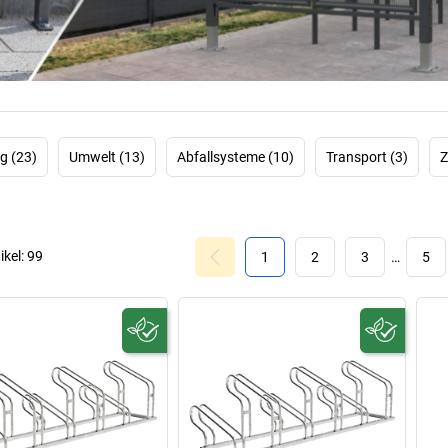
Segment. Di
Ab
PROCITY® Produkt
– dank
hochwert
Verschönern au
öffentliche Räu
g (23)
Umwelt (13)
Abfallsysteme (10)
Transport (3)
Z
ikel:
99
1
2
3
…
5