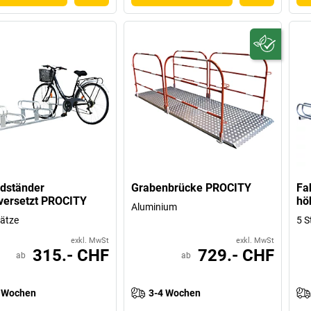
dständer
Grabenbrücke PROCITY
Fa
versetzt PROCITY
hö
Aluminium
lätze
5 S
exkl. MwSt
exkl. MwSt
315.- CHF
729.- CHF
ab
ab
 Wochen
3-4 Wochen