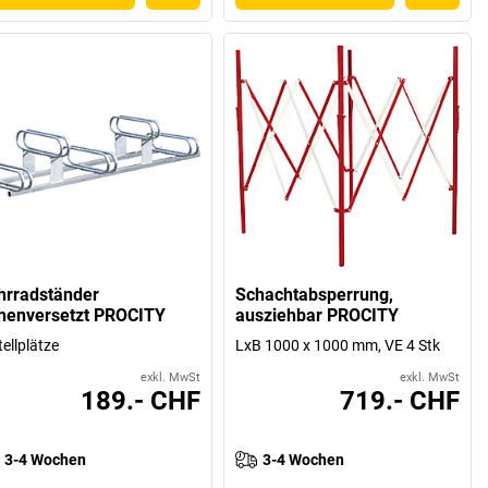
hrradständer
Schachtabsperrung,
henversetzt PROCITY
ausziehbar PROCITY
tellplätze
LxB 1000 x 1000 mm, VE 4 Stk
exkl. MwSt
exkl. MwSt
189.- CHF
719.- CHF
3-4 Wochen
3-4 Wochen