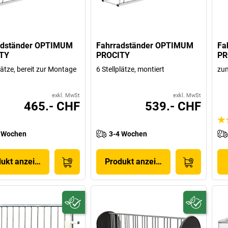
adständer OPTIMUM
Fahrradständer OPTIMUM
Fa
TY
PROCITY
PR
lätze, bereit zur Montage
6 Stellplätze, montiert
zum
exkl. MwSt
exkl. MwSt
465.- CHF
539.- CHF
 Wochen
3-4 Wochen
dukt anzeigen
Produkt anzeigen