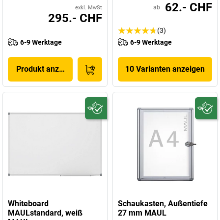
62.- CHF
ab
exkl. MwSt
295.- CHF
(3)
6-9 Werktage
6-9 Werktage
Produkt anzeigen
10 Varianten anzeigen
Whiteboard
Schaukasten, Außentiefe
MAULstandard, weiß
27 mm MAUL