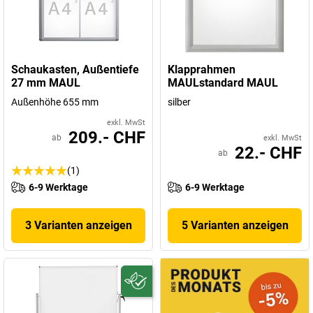
oder?
Entdecken Sie hier bei uns eine exquisite Produkt-Auswahl - von
LED-Leuchten und Tischlampen über Präsentationstechnik und
Arbeitsplatzausstattung bis hin zu
Briefwaagen und
Schaukasten, Außentiefe
Klapprahmen
Spezialwaagen
.
27 mm MAUL
MAULstandard MAUL
Außenhöhe 655 mm
silber
exkl. MwSt
209.- CHF
ab
exkl. MwSt
22.- CHF
ab
(1)
6-9 Werktage
6-9 Werktage
3 Varianten anzeigen
5 Varianten anzeigen