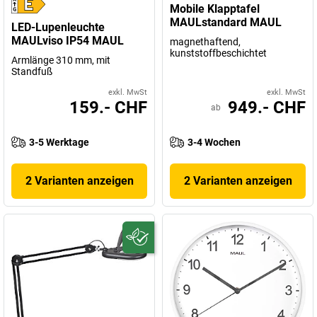
Mobile Klapptafel
MAULstandard MAUL
LED-Lupenleuchte
MAULviso IP54 MAUL
magnethaftend,
kunststoffbeschichtet
Armlänge 310 mm, mit
Standfuß
exkl. MwSt
exkl. MwSt
159.- CHF
949.- CHF
ab
3-5 Werktage
3-4 Wochen
2 Varianten anzeigen
2 Varianten anzeigen