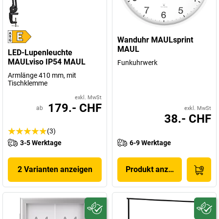
Wanduhr MAULsprint
MAUL
LED-Lupenleuchte
MAULviso IP54 MAUL
Funkuhrwerk
Armlänge 410 mm, mit
Tischklemme
exkl. MwSt
179.- CHF
ab
exkl. MwSt
38.- CHF
(3)
3-5 Werktage
6-9 Werktage
2 Varianten anzeigen
Produkt anzeigen