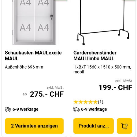
Schaukasten MAULexcite
Garderobenständer
MAUL
MAULlimbo MAUL
Außenhöhe 696 mm
HxBxT 1560 x 1510 x 500 mm,
mobil
exkl. MwSt
199.- CHF
exkl. MwSt
275.- CHF
ab
(1)
6-9 Werktage
6-9 Werktage
2 Varianten anzeigen
Produkt anzeigen