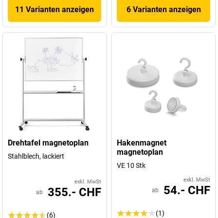
11 Varianten anzeigen
6 Varianten anzeigen
Drehtafel magnetoplan
Hakenmagnet
magnetoplan
Stahlblech, lackiert
VE 10 Stk
exkl. MwSt
exkl. MwSt
54.- CHF
355.- CHF
ab
ab
(1)
(6)