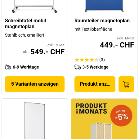
Schreibtafel mobil
Raumteiler magnetoplan
magnetoplan
mit Textiloberfläche
Stahlblech, emailliert
exkl. MwSt
449.- CHF
exkl. MwSt
549.- CHF
ab
(3)
6-9 Werktage
3-5 Werktage
5 Varianten anzeigen
Produkt anzeigen