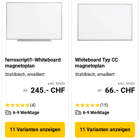
ferroscript®-Whiteboard
Whiteboard Typ CC
magnetoplan
magnetoplan
Stahlblech, emailliert
Stahlblech, emailliert
exkl. MwSt
exkl. MwSt
245.- CHF
66.- CHF
ab
ab
(4)
(15)
6-9 Werktage
6-9 Werktage
11 Varianten anzeigen
11 Varianten anzeigen