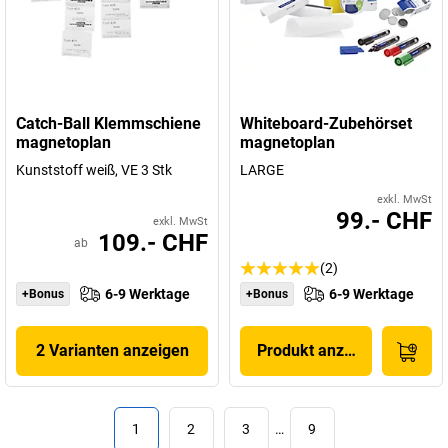
Catch-Ball Klemmschiene
Whiteboard-Zubehörset
magnetoplan
magnetoplan
Kunststoff weiß, VE 3 Stk
LARGE
exkl. MwSt
99.- CHF
exkl. MwSt
109.- CHF
ab
(2)
6-9 Werktage
6-9 Werktage
+Bonus
+Bonus
2 Varianten anzeigen
Produkt anzeigen
1
2
3
…
9