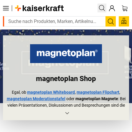
Suchen
magnetoplan Shop
Egal, ob
magnetoplan Whiteboard
,
magnetoplan Flipchart
,
magnetoplan Moderationstafel
oder
magnetoplan Magnete
: Bei
vielen Präsentationen, Diskussionen und Besprechungen sind die
Produkte von magnetoplan live dabei. Auch im sonstigen
Arbeitsalltag sind sie geschätzte Organisationstalente für
Planung, Steuerung & Co.