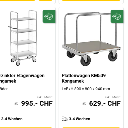
rzinkter Etagenwagen
Plattenwagen KM539
ngamek
Kongamek
Böden
LxBxH 890 x 800 x 940 mm
exkl. MwSt
exkl. MwSt
995.- CHF
629.- CHF
ab
ab
3-4 Wochen
3-4 Wochen