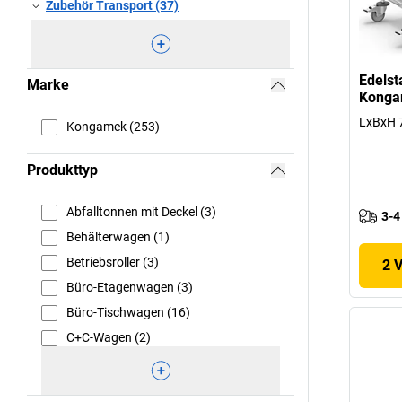
Zubehör Transport (37)
Edelst
Marke
Kong
LxBxH 
Kongamek (253)
Produkttyp
Abfalltonnen mit Deckel (3)
3-4
Behälterwagen (1)
Betriebsroller (3)
2 
Büro-Etagenwagen (3)
Büro-Tischwagen (16)
C+C-Wagen (2)