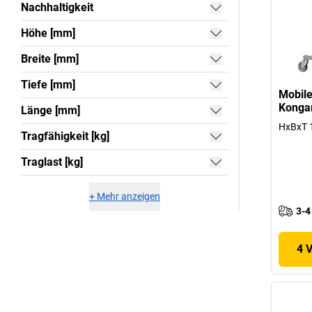
Nachhaltigkeit
Höhe [mm]
Breite [mm]
Tiefe [mm]
Mobile
Kong
Länge [mm]
HxBxT 
Tragfähigkeit [kg]
Traglast [kg]
+
Mehr anzeigen
3-4
4 