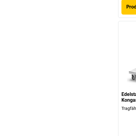
Pro
Edelst
Kong
Tragfäh