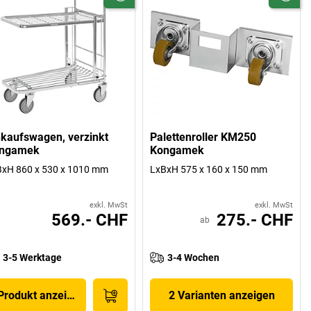
nkaufswagen, verzinkt
Palettenroller KM250
ngamek
Kongamek
xH 860 x 530 x 1010 mm
LxBxH 575 x 160 x 150 mm
exkl. MwSt
exkl. MwSt
569.- CHF
275.- CHF
ab
3-5 Werktage
3-4 Wochen
Produkt anzeigen
2 Varianten anzeigen