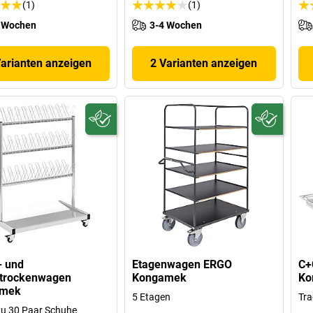
(1)
(1)
 Wochen
3-4 Wochen
Varianten anzeigen
2 Varianten anzeigen
- und
Etagenwagen ERGO
C+
ltrockenwagen
Kongamek
Ko
amek
5 Etagen
Tra
 zu 30 Paar Schuhe