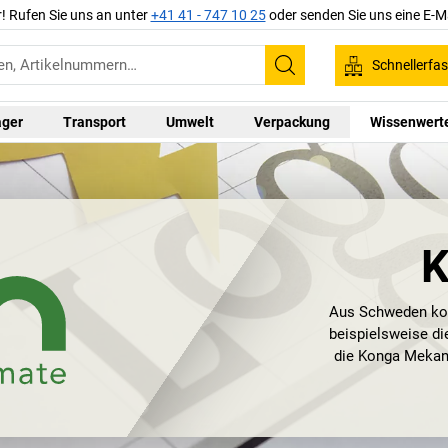
r! Rufen Sie uns an unter
+41 41 - 747 10 25
oder senden Sie uns eine E-M
Schnellerfa
Suchen
ager
Transport
Umwelt
Verpackung
Wissenwert
K
Aus Schweden komm
beispielsweise d
die Konga Mekani
die Beförderun
Kongamek Produk
Kunden und entwi
Wagen in v