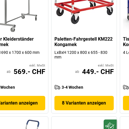
r Kleiderständer
Paletten-Fahrgestell KM222
Ti
amek
Kongamek
Ko
1690 x 1700 x 600 mm
LxBxH 1200 x 800 x 655 - 830
4 L
mm
exkl. MwSt
exkl. MwSt
569.- CHF
449.- CHF
ab
ab
 Wochen
3-4 Wochen
Varianten anzeigen
8 Varianten anzeigen