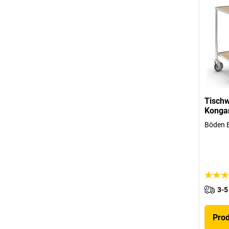
Tisch
Kong
Böden 
3-5
Pro