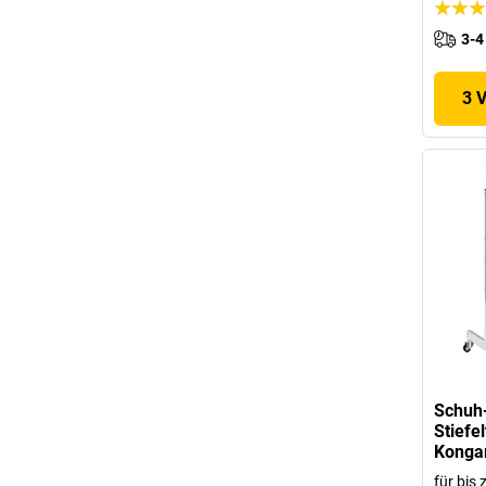
3-4
3 
Schuh
Stiefe
Kong
für bis