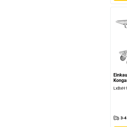
Einkau
Kong
LxBxH 
3-4