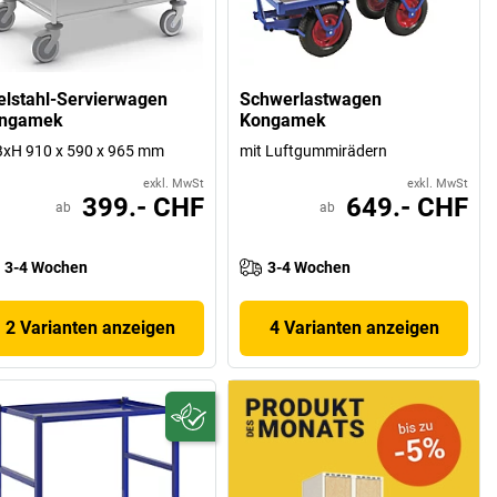
elstahl-Servierwagen
Schwerlastwagen
ngamek
Kongamek
xH 910 x 590 x 965 mm
mit Luftgummirädern
exkl. MwSt
exkl. MwSt
399.- CHF
649.- CHF
ab
ab
3-4 Wochen
3-4 Wochen
2 Varianten anzeigen
4 Varianten anzeigen