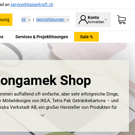
ail an
service@kaiserkraft.ch
Konto
ssung
DE
|
Geschäftskunden
Anmelden
es
Services & Projektlösungen
Sale %
ongamek Shop
en auffallend oft einfache, aber sehr erfolgreiche Dinge,
ie Möbeldesigns von IKEA, Tetra Pak Getränkekartons – und
ska Verkstadt AB, ein großer Hersteller von Produkten für
gstechnik. Einfach und gut, das trifft genau den Kern des
tsortiments. Das Unternehmen kennt die Bedürfnisse der
ckelt basierend darauf clevere und funktionale Lösungen:
ielen Varianten wie Gitterwagen, Montagewagen und