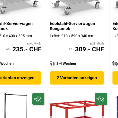
ahl-Servierwagen
Edelstahl-Servierwagen
Ed
amek
Kongamek
Ko
710 x 400 x 805 mm
LxBxH 910 x 590 x 940 mm
LxB
exkl. MwSt
exkl. MwSt
235.- CHF
309.- CHF
ab
ab
 Wochen
3-4 Wochen
Varianten anzeigen
2 Varianten anzeigen