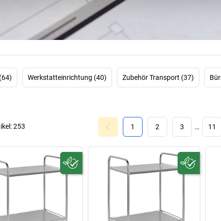
Langguttransp
Kippfunkti
innerbetrieblich
Kongamek sind g
Produkte für den
Kongamek aber vo
kein Auftrag 
(64)
Werkstatteinrichtung (40)
Zubehör Transport (37)
Bür
Unternehmen seine
ikel:
253
1
2
3
…
11