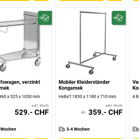
fswagen, verzinkt
Mobiler Kleiderständer
Ve
amek
Kongamek
Ko
960 x 525 x 1030 mm
HxBxT 1830 x 1180 x 710 mm
4 
exkl. MwSt
exkl. MwSt
529.- CHF
359.- CHF
ab
 Wochen
3-4 Wochen