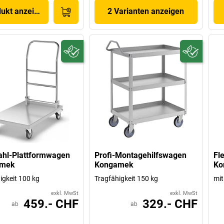
dukt anzeigen
2 Varianten anzeigen
ahl-Plattformwagen
Profi-Montagehilfswagen
Fl
amek
Kongamek
Ko
igkeit 100 kg
Tragfähigkeit 150 kg
mit
exkl. MwSt
exkl. MwSt
459.- CHF
329.- CHF
ab
ab