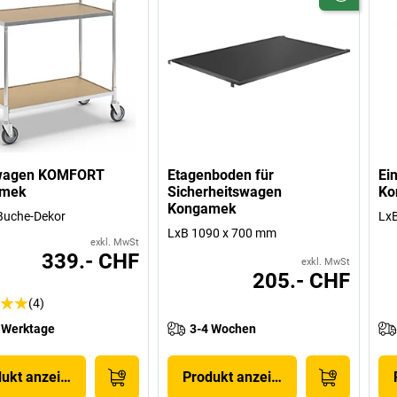
wagen KOMFORT
Etagenboden für
Ei
amek
Sicherheitswagen
Ko
Kongamek
Buche-Dekor
LxB
LxB 1090 x 700 mm
exkl. MwSt
339.- CHF
exkl. MwSt
205.- CHF
(4)
 Werktage
3-4 Wochen
dukt anzeigen
Produkt anzeigen