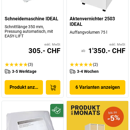
ganze Jahr über sauber und gesund bleibt. Die Schlussfolgerung?
Einfach IDEAL: Will ich, nehm ich, kauf ich!
Schneidemaschine IDEAL
Aktenvernichter 2503
IDEAL
Schnittlänge 350 mm,
Pressung automatisch, mit
Auffangvolumen 75 l
EASY-LIFT
exkl. MwSt
exkl. MwSt
305.- CHF
1'350.- CHF
ab
(3)
(2)
3-5 Werktage
3-4 Wochen
Produkt anzeigen
6 Varianten anzeigen