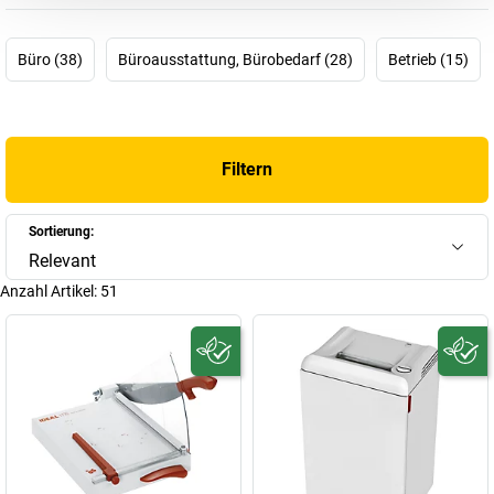
überzeugen durch höchste Bediensicherheit und Funktionalität,
Leistungsstärke und Langlebigkeit. Und weil sich jeder um
persönliche Daten auch persönlich kümmern sollte, schützen die
Büro (38)
Büroausstattung, Bürobedarf (28)
Betrieb (15)
Business Shredder von IDEAL Ihre Daten ausschließlich mit
Messerwellen aus gehärtetem Spezialstahl. Das garantiert
Diskretion und Datenschutz genau dort, wo vertrauliche
Schriftstücke auch entstehen: am Schreibtisch. Auch
IDEAL
Filtern
Schneidemaschinen
sind gern gesehen und genutzt: Überall dort,
wo Papier exakt und schnell zugeschnitten werden muss,
kommen Rollenschneider, Hebelschneider und Stapelschneider
Sortierung:
zum hochpräzisen Einsatz. Nicht nur für Papier. Vielleicht liegt das
Relevant
daran, dass die Schneidemesser aus bestem Solinger Stahl sind.
Anzahl Artikel:
51
Und auch Folien, Pläne, Fotos und Poster, Pappen, Wellpappen,
Karton, dünne Bleche, Gummimatten, Kunststoff- und Metallfolien
messerscharf zerschneiden.
Und damit bei all der Büroarbeit keine dicke Luft herrscht, gibt es
seit 2015 die IDEAL Luftreiniger ganz neu im Sortiment. Man
nennt sie auch Luftwäscher, weil sie die Luft nicht nur reinigen,
sondern auch befeuchten. Das ist besonders während des
Heizens empfehlenswert, wobei die Innenraumluft natürlich das