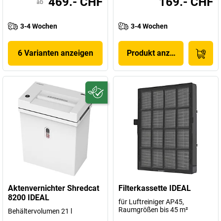
469.- CHF
169.- CHF
ab
3-4 Wochen
3-4 Wochen
6 Varianten anzeigen
Produkt anzeigen
Aktenvernichter Shredcat
Filterkassette IDEAL
8200 IDEAL
für Luftreiniger AP45,
Raumgrößen bis 45 m²
Behältervolumen 21 l