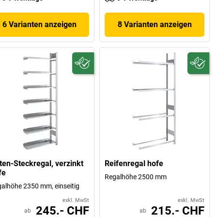
6 Varianten anzeigen
8 Varianten anzeigen
ten-Steckregal, verzinkt
Reifenregal hofe
fe
Regalhöhe 2500 mm
alhöhe 2350 mm, einseitig
exkl. MwSt
exkl. MwSt
245.- CHF
215.- CHF
ab
ab