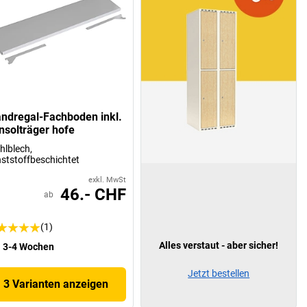
ndregal-Fachboden inkl.
nsolträger hofe
hlblech,
ststoffbeschichtet
exkl. MwSt
46.- CHF
ab
(1)
Alles verstaut - aber sicher!
3-4 Wochen
Jetzt bestellen
3 Varianten anzeigen