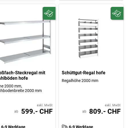
oßfach-Steckregal mit
Schüttgut-Regal hofe
ahlböden hofe
Regalhöhe 2000 mm
he 2000 mm,
chbodenbreite 2000 mm
exkl. MwSt
exkl. MwSt
599.- CHF
809.- CHF
ab
ab
6-9 Werktage
6-9 Werktage