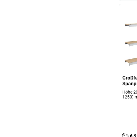
Großfa
Spanpl
Höhe 20
1250) m
6-9