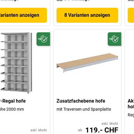
Varianten anzeigen
8 Varianten anzeigen
-Regal hofe
Zusatzfachebene hofe
Ak
ho
öhe 2000 mm
mit Traversen und Spanplatte
Reg
exkl. MwSt
119.- CHF
ab
exkl. MwSt