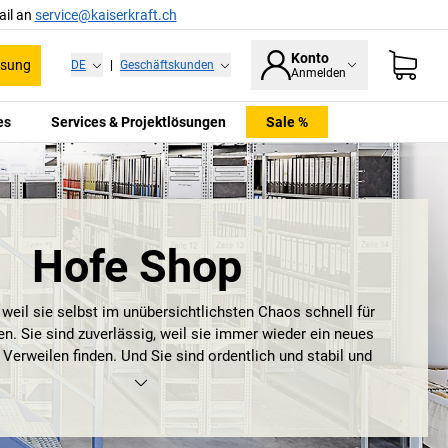
ail an
service@kaiserkraft.ch
Konto
ssung
DE
|
Geschäftskunden
Anmelden
es
Services & Projektlösungen
Sale %
Hofe Shop
, weil sie selbst im unübersichtlichsten Chaos schnell für
en. Sie sind zuverlässig, weil sie immer wieder ein neues
Verweilen finden. Und Sie sind ordentlich und stabil und
langlebig. Regale.
ofe Regale
. Für Ihr Archiv, Ihre Werkstatt oder Ihr Lager. Und
AL Güte- und das GS Zeichen. Und demnächst gerne auch Ihre
d kleine, schwere und leichte. Und falls ein
Hofe Regal
nicht