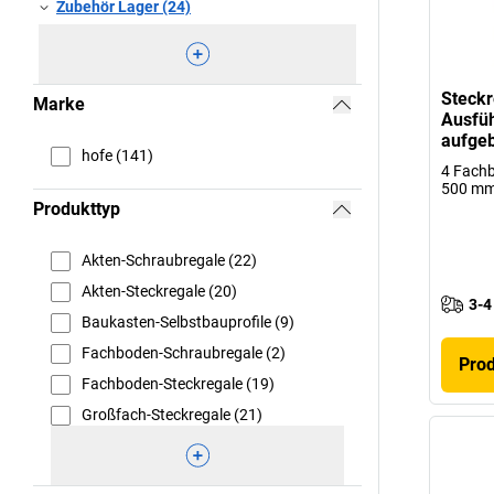
Zubehör Lager (24)
Steckr
Marke
Ausfüh
aufgeb
hofe (141)
4 Fachb
500 m
Produkttyp
Akten-Schraubregale (22)
Akten-Steckregale (20)
3-4
Baukasten-Selbstbauprofile (9)
Fachboden-Schraubregale (2)
Pro
Fachboden-Steckregale (19)
Großfach-Steckregale (21)