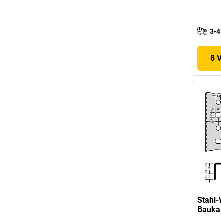
3-4
8 
Stahl-
Bauka