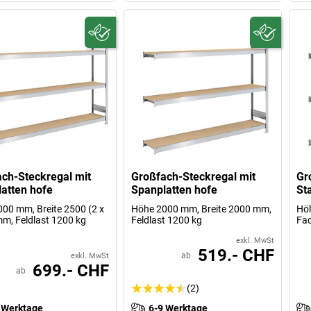
ch-Steckregal mit
Großfach-Steckregal mit
Gr
atten hofe
Spanplatten hofe
St
00 mm, Breite 2500 (2 x
Höhe 2000 mm, Breite 2000 mm,
Hö
m, Feldlast 1200 kg
Feldlast 1200 kg
Fa
exkl. MwSt
519.- CHF
ab
exkl. MwSt
699.- CHF
ab
(2)
 Werktage
6-9 Werktage