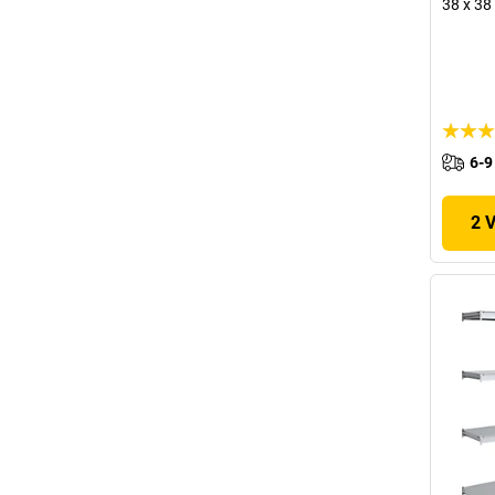
38 x 38
6-9
2 