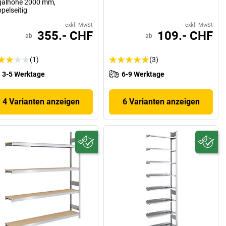
galhöhe 2000 mm,
pelseitig
exkl. MwSt
exkl. MwSt
355.- CHF
109.- CHF
ab
ab
(1)
(3)
3-5 Werktage
6-9 Werktage
4 Varianten anzeigen
6 Varianten anzeigen