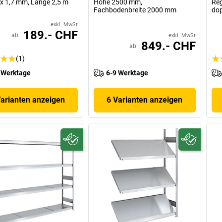
 x 1,7 mm, Länge 2,5 m
Höhe 2500 mm,
Re
Fachbodenbreite 2000 mm
dop
exkl. MwSt
189.- CHF
ab
exkl. MwSt
849.- CHF
ab
(1)
 Werktage
6-9 Werktage
Varianten anzeigen
6 Varianten anzeigen