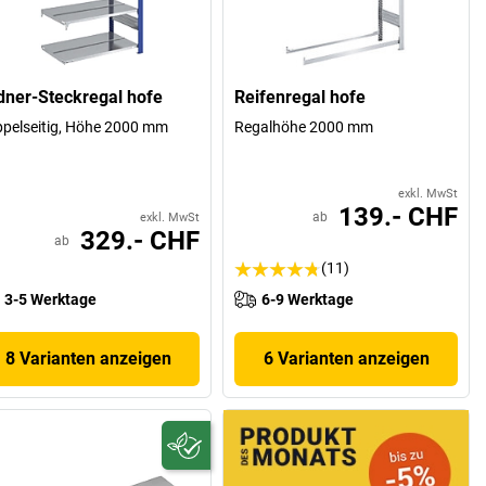
dner-Steckregal hofe
Reifenregal hofe
pelseitig, Höhe 2000 mm
Regalhöhe 2000 mm
exkl. MwSt
139.- CHF
ab
exkl. MwSt
329.- CHF
ab
(11)
3-5 Werktage
6-9 Werktage
8 Varianten anzeigen
6 Varianten anzeigen