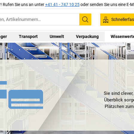
r! Rufen Sie uns an unter
+41 41 - 747 10 25
oder senden Sie uns eine E-M
Schnellerfa
Suchen
ager
Transport
Umwelt
Verpackung
Wissenwert
Sie sind clever
Überblick sorg
Plätzchen zum 
Genauer gesagt
H
alle tragen das R
„Lasten“: große un