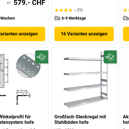
579.- CHF
ab
(1)
 Wochen
6-9 Werktage
Varianten anzeigen
16 Varianten anzeigen
Winkelprofil für
Großfach-Steckregal mit
Ak
stensystem hofe
Stahlböden hofe
ho