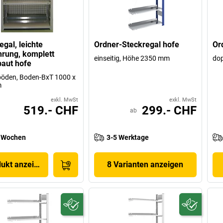
egal, leichte
Ordner-Steckregal hofe
Or
rung, komplett
einseitig, Höhe 2350 mm
dop
aut hofe
öden, Boden-BxT 1000 x
m
exkl. MwSt
exkl. MwSt
519.- CHF
299.- CHF
ab
 Wochen
3-5 Werktage
dukt anzeigen
8 Varianten anzeigen