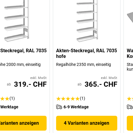
Steckregal, RAL 7035
Akten-Steckregal, RAL 7035
Wa
hofe
Ko
he 2000 mm, einseitig
Regalhöhe 2350 mm, einseitig
Sta
kun
exkl. MwSt
exkl. MwSt
319.- CHF
365.- CHF
ab
ab
(1)
(1)
 Werktage
6-9 Werktage
Varianten anzeigen
4 Varianten anzeigen