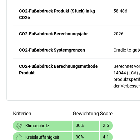
CO2-Fußabdruck Produkt (Stück) in kg
58.486
CO2e
CO2-Fußabdruck Berechnungsjahr
2026
CO2-Fußabdruck Systemgrenzen
Cradle-to-gat
CO2-Fußabdruck Berechnungsmethode
Berechnet vo
Produkt
14044 (LCA) 
produktspezif
der Verbesser
Kriterien
Gewichtung
Score
30%
2.5
Klimaschutz
30%
4.1
Kreislauffähigkeit