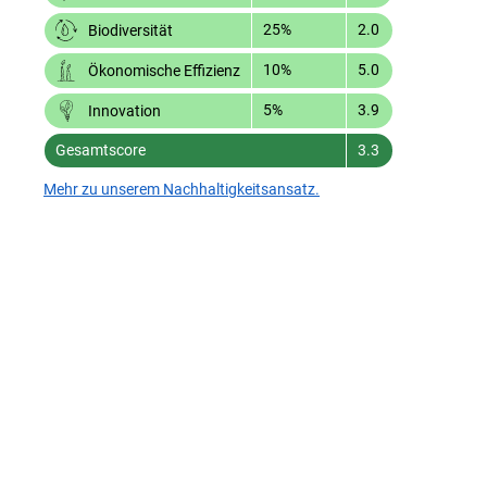
25%
2.0
Biodiversität
10%
5.0
Ökonomische Effizienz
5%
3.9
Innovation
Gesamtscore
3.3
Mehr zu unserem Nachhaltigkeitsansatz.