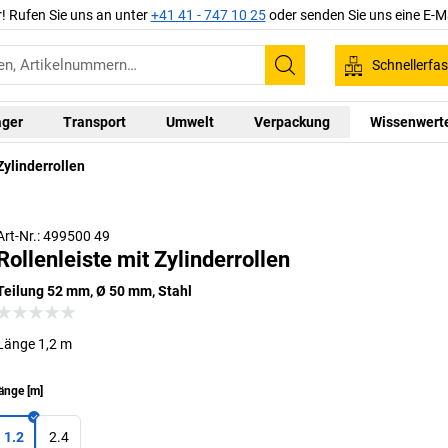
r! Rufen Sie uns an unter
+41 41 - 747 10 25
oder senden Sie uns eine E-M
Schnellerfa
Suchen
ager
Transport
Umwelt
Verpackung
Wissenwert
Zylinderrollen
Art-Nr.: 499500 49
Rollenleiste mit Zylinderrollen
Teilung 52 mm, Ø 50 mm, Stahl
Länge 1,2 m
änge
[
m
]
1.2
2.4