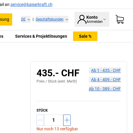
ail an
service@kaiserkraft.ch
Konto
ssung
DE
|
Geschäftskunden
Anmelden
es
Services & Projektlösungen
Sale %
435.- CHF
Ab
1
-
435.- CHF
Ab
4
-
409.- CHF
Preis /
Stück
(exkl. MwSt)
Ab
10
-
389.- CHF
STÜCK
Nur noch 13 verfügbar