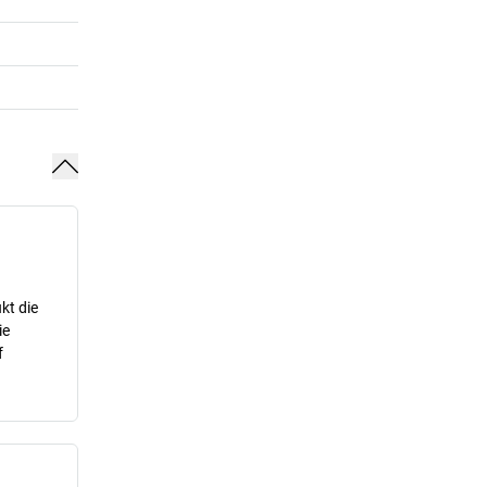
kt die
ie
f