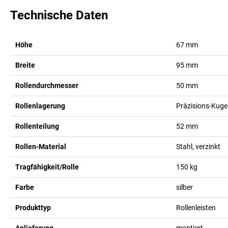
Technische Daten
Höhe
67
mm
Breite
95
mm
Rollendurchmesser
50
mm
Rollenlagerung
Präzisions-Kuge
Rollenteilung
52
mm
Rollen-Material
Stahl, verzinkt
Tragfähigkeit/Rolle
150
kg
Farbe
silber
Produkttyp
Rollenleisten
Anlieferung
montiert