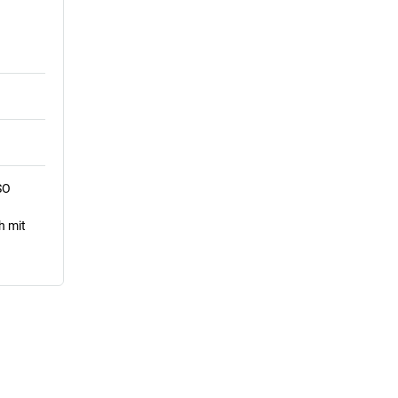
SO
h mit