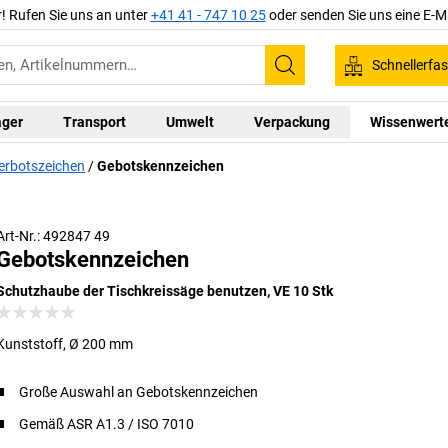
r! Rufen Sie uns an unter
+41 41 - 747 10 25
oder senden Sie uns eine E-M
Schnellerfa
Suchen
ager
Transport
Umwelt
Verpackung
Wissenwert
erbotszeichen
Gebotskennzeichen
Art-Nr.: 492847 49
Gebotskennzeichen
Schutzhaube der Tischkreissäge benutzen, VE 10 Stk
Kunststoff, Ø 200 mm
Große Auswahl an Gebotskennzeichen
Gemäß ASR A1.3 / ISO 7010