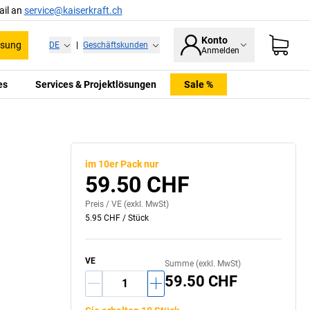
ail an
service@kaiserkraft.ch
Konto
ssung
DE
|
Geschäftskunden
Anmelden
es
Services & Projektlösungen
Sale %
im 10er Pack nur
59.50 CHF
Preis /
VE
(exkl. MwSt)
5.95 CHF
/
Stück
VE
Summe (exkl. MwSt)
59.50 CHF