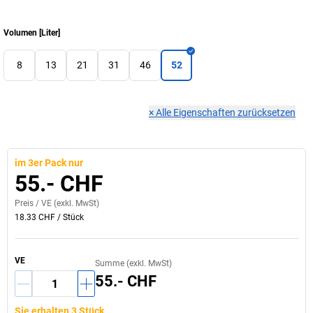
Volumen
[
Liter
]
8
13
21
31
46
52
×
Alle Eigenschaften zurücksetzen
im 3er Pack nur
55.- CHF
Preis /
VE
(exkl. MwSt)
18.33 CHF
/
Stück
VE
Summe (exkl. MwSt)
55.- CHF
Sie erhalten 3 Stück