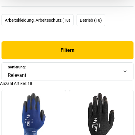
Industrie, das Gesundheitswesen und für Biowissenschaften –
seit über 125 Jahren. Und um noch ein paar Zahlen zu nennen:
Rund 10 Billionen Handschuhe produziert Ansell jährlich, für mehr
Arbeitskleidung, Arbeitsschutz (18)
Betrieb (18)
als 25 verschiedene Industriezweige.
Kein Wunder, denn allein in der Industrie benötigt es für den
Mechanikschutz, im Umgang mit Chemikalien oder auch zum
Filtern
Einmalgebrauch hochleistungsfähige, vielseitig einsetzbare
Arbeits-und Schutzhandschuhe, die nicht nur bequem sein
müssen, sondern auch hohe Anforderungen an das Material
Sortierung:
stellen. Aber genau hier zeigt sich bei Ansell der Profi. In mehr als
Relevant
55 Ländern auf der ganzen Welt ist das Unternehmen mit
Anzahl Artikel:
18
insgesamt 13.000 Mitarbeitern aktiv. Und hat ein hehres Ziel vor
Augen: eine Welt zu schaffen, in der die Menschen einen optimalen
Schutz gegen all die Risiken haben, denen sie täglich ausgesetzt
sind.