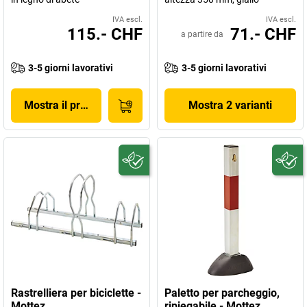
IVA escl.
IVA escl.
115.- CHF
71.- CHF
a partire da
3-5 giorni lavorativi
3-5 giorni lavorativi
Mostra il prodotto
Mostra 2 varianti
Rastrelliera per biciclette -
Paletto per parcheggio,
Mottez
ripiegabile - Mottez