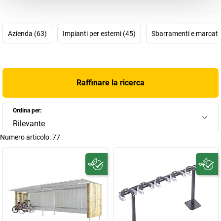
Tutti i prodotti Mottez garantiscono un'eccellente qualità e
versatilità, poiché l'azienda si occupa direttamente dell'intero ciclo
di produzione. 80 anni di innovazione, impegno e passione!
Azienda (63)
Impianti per esterni (45)
Sbarramenti e marcatu
Raffinare la ricerca
Ordina per:
Rilevante
Numero articolo:
77