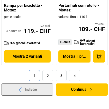
Rampa per biciclette -
Portarifiuti con rotelle -
Mottez
Mottez
per le scale
volume fino a 110 l
IVA escl.
IVA escl.
109.- CHF
119.- CHF
a partire da
6-9 giorni
+Bonus
3-5 giorni lavorativi
lavorativi
Mostra 2 varianti
Mostra il prodotto
1
2
3
4
Continua
Indietro