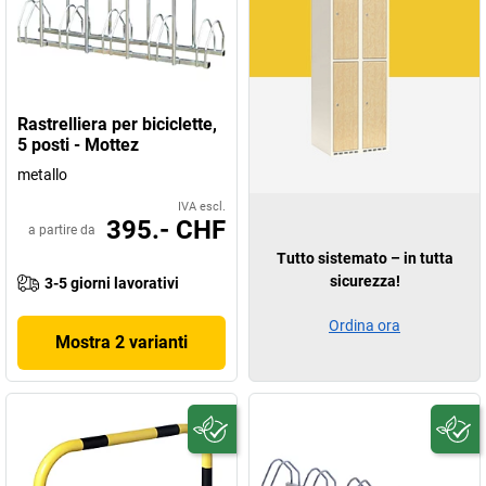
Rastrelliera per biciclette,
5 posti - Mottez
metallo
IVA escl.
395.- CHF
a partire da
Tutto sistemato – in tutta
sicurezza!
3-5 giorni lavorativi
Ordina ora
Mostra 2 varianti