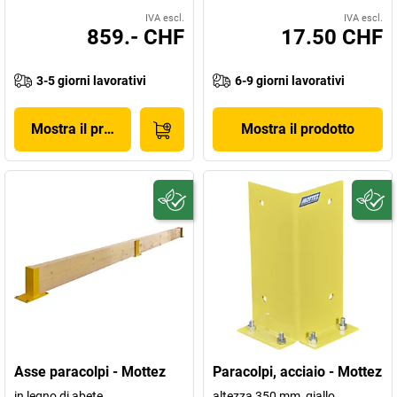
IVA escl.
IVA escl.
859.- CHF
17.50 CHF
3-5 giorni lavorativi
6-9 giorni lavorativi
Mostra il prodotto
Mostra il prodotto
Asse paracolpi - Mottez
Paracolpi, acciaio - Mottez
in legno di abete
altezza 350 mm, giallo