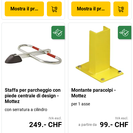
Mostra il prodotto
Mostra il prodotto
Staffa per parcheggio con
Montante paracolpi -
piede centrale di design -
Mottez
Mottez
per 1 asse
con serratura a cilindro
IVA escl.
IVA escl.
249.- CHF
99.- CHF
a partire da