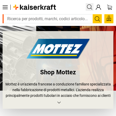
Trova
Shop Mottez
Mottez è un'azienda francese a conduzione familiare specializzata
nella fabbricazione di prodotti metallici. L'azienda realizza
principalmente prodotti tubolari in acciaio che forniscono ai clienti
soluzioni per lo stoccaggio, la protezione, il trasporto e la
sicurezza. Mottez migliora costantemente il design e la qualità dei
suoi prodotti, mantenendo un approccio attento all'ambiente.