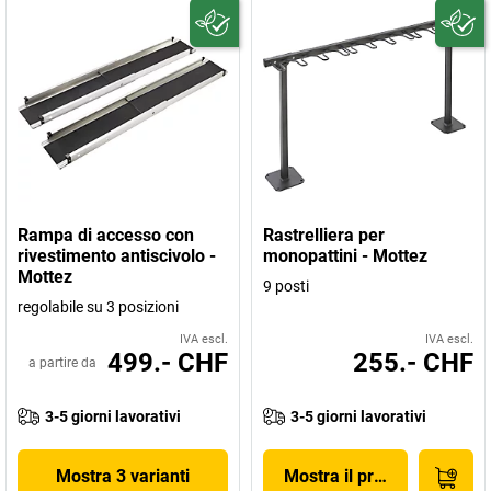
Rampa di accesso con
Rastrelliera per
rivestimento antiscivolo -
monopattini - Mottez
Mottez
9 posti
regolabile su 3 posizioni
IVA escl.
IVA escl.
499.- CHF
255.- CHF
a partire da
3-5 giorni lavorativi
3-5 giorni lavorativi
Mostra 3 varianti
Mostra il prodotto