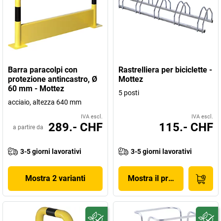
Barra paracolpi con
Rastrelliera per biciclette -
protezione antincastro, Ø
Mottez
60 mm - Mottez
5 posti
acciaio, altezza 640 mm
IVA escl.
IVA escl.
289.- CHF
115.- CHF
a partire da
3-5 giorni lavorativi
3-5 giorni lavorativi
Mostra 2 varianti
Mostra il prodotto