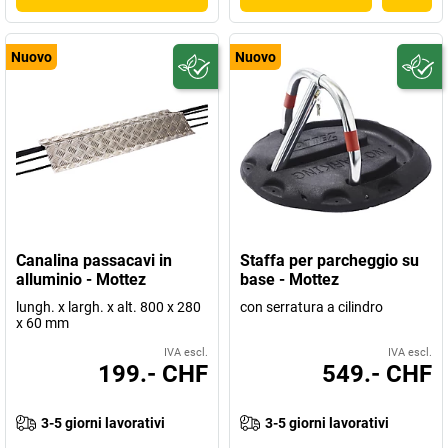
Nuovo
Nuovo
Canalina passacavi in
Staffa per parcheggio su
alluminio - Mottez
base - Mottez
lungh. x largh. x alt. 800 x 280
con serratura a cilindro
x 60 mm
IVA escl.
IVA escl.
199.- CHF
549.- CHF
3-5 giorni lavorativi
3-5 giorni lavorativi