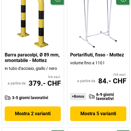
Barra paracolpi, Ø 89 mm,
Portarifiuti, fisso - Mottez
smontabile - Mottez
volume fino a 110 l
in tubo d'acciaio, giallo / nero
IVA escl.
IVA escl.
84.- CHF
a partire da
379.- CHF
a partire da
6-9 giorni
+Bonus
3-5 giorni lavorativi
lavorativi
Mostra 2 varianti
Mostra 5 varianti