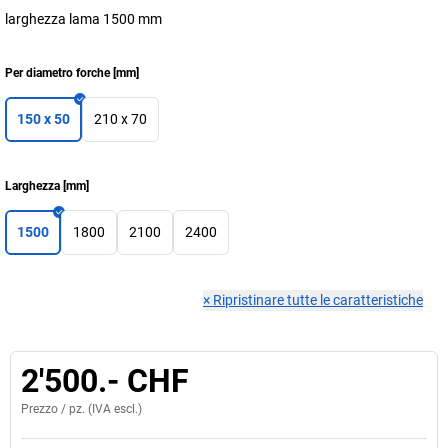
larghezza lama 1500 mm
Per diametro forche
[
mm
]
150 x 50
210 x 70
Larghezza
[
mm
]
1500
1800
2100
2400
×
Ripristinare tutte le caratteristiche
2'500.- CHF
Prezzo /
pz.
(IVA escl.)