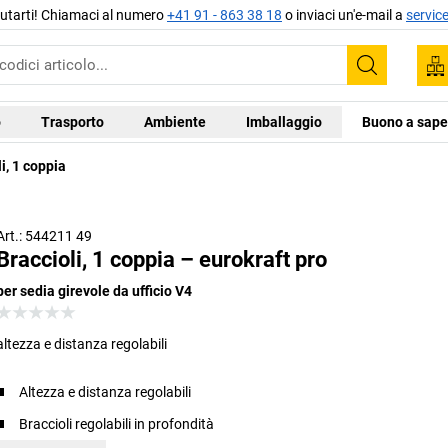
aiutarti! Chiamaci al numero
+41 91 - 863 38 18
o inviaci un'e-mail a
servic
Trova
o
Trasporto
Ambiente
Imballaggio
Buono a sape
i, 1 coppia
Art.: 544211 49
Braccioli, 1 coppia – eurokraft pro
per sedia girevole da ufficio V4
altezza e distanza regolabili
Altezza e distanza regolabili
Braccioli regolabili in profondità