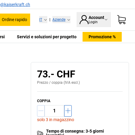
e@kaiserkraft.ch
Account
Ordine rapido
IT
|
Aziende
Login
rsi
Servizi e soluzioni per progetto
Promozione %
73.- CHF
Prezzo /
coppia
(IVA escl.)
COPPIA
solo 3 in magazzino
Tempo di consegna
:
3-5 giorni