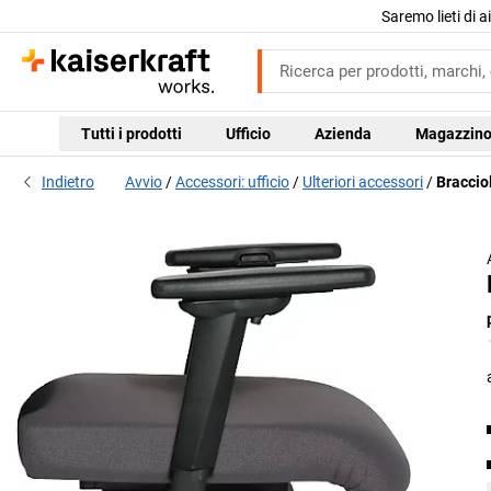
Saremo lieti di 
Tutti i prodotti
Ufficio
Azienda
Magazzin
Indietro
Avvio
Accessori: ufficio
Ulteriori accessori
Bracciol