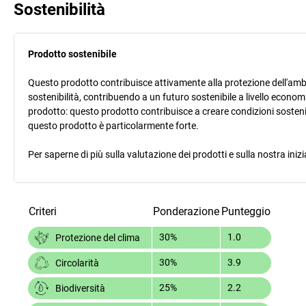
Sostenibilità
Prodotto sostenibile
Questo prodotto contribuisce attivamente alla protezione dell'ambi
sostenibilità, contribuendo a un futuro sostenibile a livello econ
prodotto: questo prodotto contribuisce a creare condizioni sostenib
questo prodotto è particolarmente forte.
Per saperne di più sulla valutazione dei prodotti e sulla nostra inizi
Criteri
Ponderazione
Punteggio
30%
1.0
Protezione del clima
30%
3.9
Circolarità
25%
2.2
Biodiversità