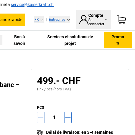
riel à
service@kaiserkraft.ch
Compte
nde rapide
FR
|
Entreprise
Se
connecter
Bon à
Services et solutions de
Promo
savoir
projet
%
499.- CHF
 banc –
Prix /
pcs
(hors TVA)
PCS
Délai de livraison
:
en 3-4 semaines