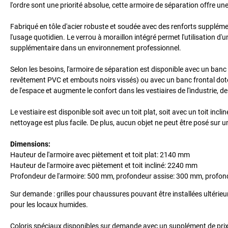
l'ordre sont une priorité absolue, cette armoire de séparation offre un
Fabriqué en tôle d'acier robuste et soudée avec des renforts supplément
l'usage quotidien. Le verrou à moraillon intégré permet l'utilisation 
supplémentaire dans un environnement professionnel.
Selon les besoins, l'armoire de séparation est disponible avec un banc 
revêtement PVC et embouts noirs vissés) ou avec un banc frontal dot
de l'espace et augmente le confort dans les vestiaires de l'industrie, de
Le vestiaire est disponible soit avec un toit plat, soit avec un toit incl
nettoyage est plus facile. De plus, aucun objet ne peut être posé sur un 
Dimensions:
Hauteur de l'armoire avec piètement et toit plat: 2140 mm
Hauteur de l'armoire avec piètement et toit incliné: 2240 mm
Profondeur de l'armoire: 500 mm, profondeur assise: 300 mm, profon
Sur demande : grilles pour chaussures pouvant être installées ultérie
pour les locaux humides.
Coloris spéciaux disponibles sur demande avec un supplément de pri