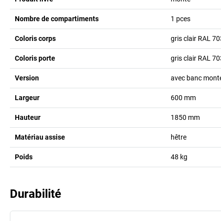
Nombre de compartiments
1
pces
Coloris corps
gris clair RAL 7
Coloris porte
gris clair RAL 7
Version
avec banc monté 
Largeur
600
mm
Hauteur
1850
mm
Matériau assise
hêtre
Poids
48
kg
Durabilité