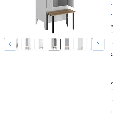
C
C
V