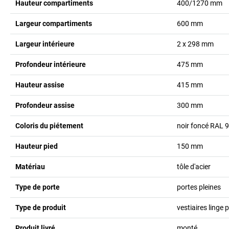
Hauteur compartiments
400/1270
mm
Largeur compartiments
600
mm
Largeur intérieure
2 x 298
mm
Profondeur intérieure
475
mm
Hauteur assise
415
mm
Profondeur assise
300
mm
Coloris du piétement
noir foncé RAL 
Hauteur pied
150
mm
Matériau
tôle d'acier
Type de porte
portes pleines
Type de produit
vestiaires linge 
Produit livré
monté