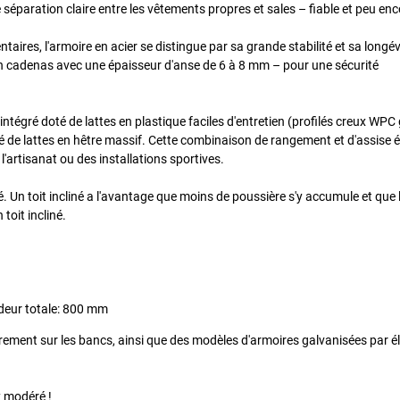
e séparation claire entre les vêtements propres et sales – fiable et peu e
aires, l'armoire en acier se distingue par sa grande stabilité et sa longé
d'un cadenas avec une épaisseur d'anse de 6 à 8 mm – pour une sécurité
intégré doté de lattes en plastique faciles d'entretien (profilés creux WPC 
é de lattes en hêtre massif. Cette combinaison de rangement et d'assise
 l'artisanat ou des installations sportives.
iné. Un toit incliné a l'avantage que moins de poussière s'y accumule et que 
toit incliné.
deur totale: 800 mm
urement sur les bancs, ainsi que des modèles d'armoires galvanisées par é
x modéré !