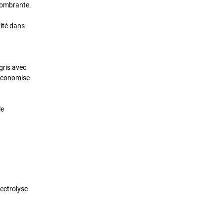
ncombrante.
vité dans
gris avec
 économise
le
lectrolyse