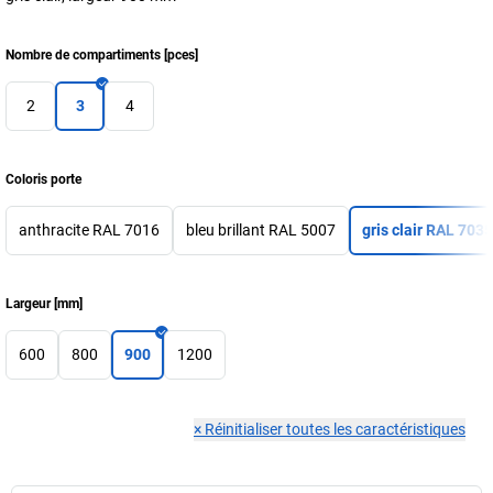
Nombre de compartiments
[
pces
]
2
3
4
Coloris porte
anthracite RAL 7016
bleu brillant RAL 5007
gris clair RAL 7035
Largeur
[
mm
]
600
800
900
1200
×
Réinitialiser toutes les caractéristiques