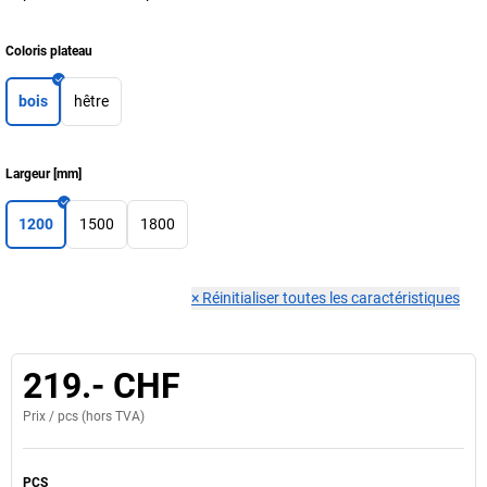
Coloris plateau
bois
hêtre
Largeur
[
mm
]
1200
1500
1800
×
Réinitialiser toutes les caractéristiques
219.- CHF
Prix /
pcs
(hors TVA)
PCS