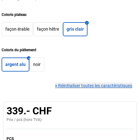
Coloris plateau
façon érable
façon hêtre
gris clair
Coloris du piétement
argent alu
noir
×
Réinitialiser toutes les caractéristiques
339.- CHF
Prix /
pcs
(hors TVA)
PCS