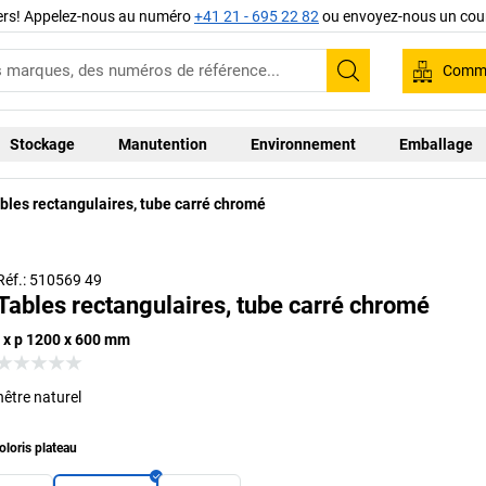
iers! Appelez-nous au numéro
+41 21 - 695 22 82
ou envoyez-nous un cour
Comma
Recherche
Stockage
Manutention
Environnement
Emballage
bles rectangulaires, tube carré chromé
Réf.: 510569 49
Tables rectangulaires, tube carré chromé
l x p 1200 x 600 mm
hêtre naturel
oloris plateau