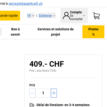
riel à
service@kaiserkraft.ch
Compte
nde rapide
FR
|
Entreprise
Se
connecter
Bon à
Services et solutions de
Promo
savoir
projet
%
E
409.- CHF
Prix /
pcs
(hors TVA)
PCS
Délai de livraison
:
en 3-4 semaines