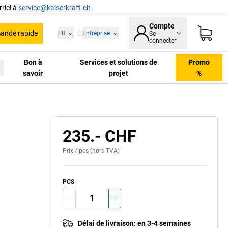
riel à
service@kaiserkraft.ch
Compte
nde rapide
FR
|
Entreprise
Se
connecter
Bon à
Services et solutions de
Promo
savoir
projet
%
E
235.- CHF
Prix /
pcs
(hors TVA)
PCS
Délai de livraison
:
en 3-4 semaines