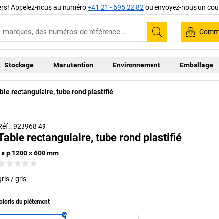
iers! Appelez-nous au numéro
+41 21 - 695 22 82
ou envoyez-nous un cour
Comma
Recherche
Stockage
Manutention
Environnement
Emballage
ble rectangulaire, tube rond plastifié
Réf.: 928968 49
Table rectangulaire, tube rond plastifié
l x p 1200 x 600 mm
gris / gris
oloris du piétement