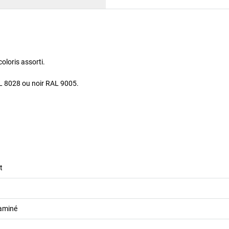
loris assorti.
AL 8028 ou noir RAL 9005.
t
aminé