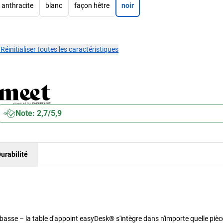
anthracite
blanc
façon hêtre
noir
×
Réinitialiser toutes les caractéristiques
Note: 2,7/5,9
urabilité
 basse – la table d'appoint easyDesk® s'intègre dans n'importe quelle pièc