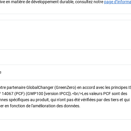
iative en matière de développement durable, consultez notre
page d’inform
e
otre partenaire GlobalChanger (GreenZero) en accord avec les principes 
/ 14067 (PCF) (GWP100 [version IPCC]).<br/>Les valeurs PCF sont des
es spécifiques au produit, qui n'ont pas été vérifiées par des tiers et qui
er en fonction de l'amélioration des données.