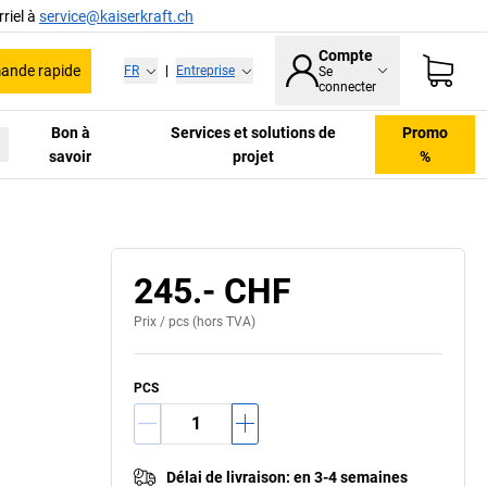
riel à
service@kaiserkraft.ch
Compte
nde rapide
FR
|
Entreprise
Se
connecter
Bon à
Services et solutions de
Promo
savoir
projet
%
245.- CHF
Prix /
pcs
(hors TVA)
PCS
Délai de livraison
:
en 3-4 semaines