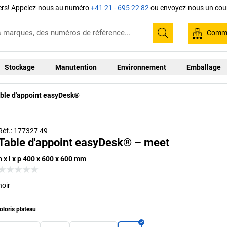
iers! Appelez-nous au numéro
+41 21 - 695 22 82
ou envoyez-nous un cour
Comma
Recherche
Stockage
Manutention
Environnement
Emballage
ble d'appoint easyDesk®
Réf.: 177327 49
Table d'appoint easyDesk® – meet
h x l x p 400 x 600 x 600 mm
noir
oloris plateau