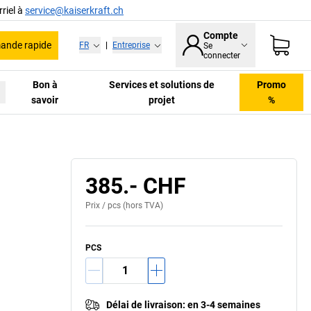
riel à
service@kaiserkraft.ch
Compte
nde rapide
FR
|
Entreprise
Se
connecter
Bon à
Services et solutions de
Promo
savoir
projet
%
385.- CHF
Prix /
pcs
(hors TVA)
PCS
Délai de livraison
:
en 3-4 semaines