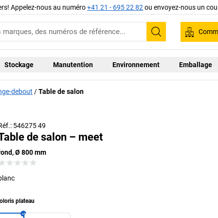
iers! Appelez-nous au numéro
+41 21 - 695 22 82
ou envoyez-nous un cour
Comma
Recherche
Stockage
Manutention
Environnement
Emballage
ange-debout
Table de salon
Réf.: 546275 49
Table de salon – meet
rond, Ø 800 mm
blanc
oloris plateau