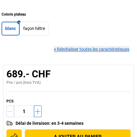
Coloris plateau
blanc
façon hêtre
×
Réinitialiser toutes les caractéristiques
689.- CHF
Prix /
pcs
(hors TVA)
PCS
Délai de livraison
:
en 3-4 semaines
AJOUTER AU PANIER