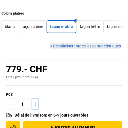
Coloris plateau
blanc
façon chêne
façon érable
façon hêtre
façon noyer
×
Réinitialiser toutes les caractéristiques
779.- CHF
Prix /
pcs
(hors TVA)
PCS
Délai de livraison
:
en 6-9 jours ouvrables
AJOUTER AU PANIER