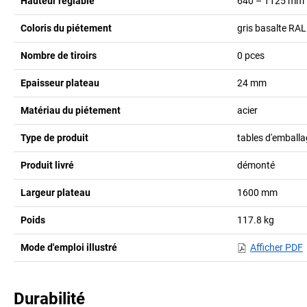
Hauteur réglable
640 – 1125
mm
Coloris du piétement
gris basalte RA
Nombre de tiroirs
0
pces
Epaisseur plateau
24
mm
Matériau du piétement
acier
Type de produit
tables d'emball
Produit livré
démonté
Largeur plateau
1600
mm
Poids
117.8
kg
Mode d'emploi illustré
Afficher PDF
Durabilité