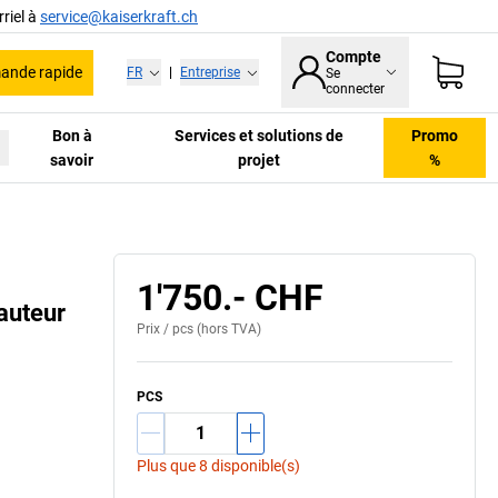
riel à
service@kaiserkraft.ch
Compte
nde rapide
FR
|
Entreprise
Se
connecter
Bon à
Services et solutions de
Promo
savoir
projet
%
1'750.- CHF
hauteur
Prix /
pcs
(hors TVA)
PCS
Plus que 8 disponible(s)