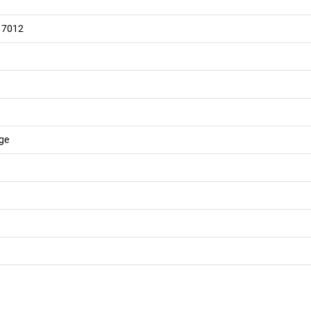
L 7012
age