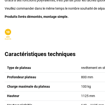
Grâce à ses fonctions polyvalentes, il est parfait pour les tâches quot
Veuillez commander dans le même temps le nombre souhaité de sépar
Produits livrés démontés, montage simple.
Caractéristiques techniques
Type de plateau
revêtement en str
Profondeur plateau
800
mm
Charge maximale du plateau
100
kg
Hauteur
1125
mm