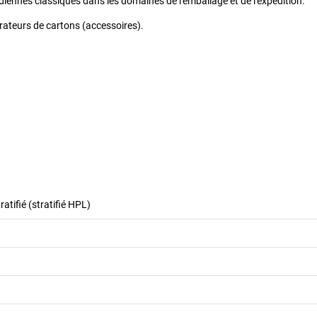
idiennes classiques dans les domaines de l'emballage et de l'expédition.
ateurs de cartons (accessoires).
atifié (stratifié HPL)