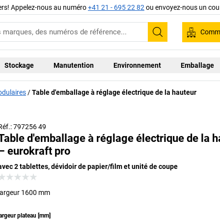
iers! Appelez-nous au numéro
+41 21 - 695 22 82
ou envoyez-nous un cour
Comma
Recherche
Stockage
Manutention
Environnement
Emballage
odulaires
Table d'emballage à réglage électrique de la hauteur
Sécurité accrue grâce à la commande à 2 touches
Réf.: 797256 49
Table d'emballage à réglage électrique de la 
– eurokraft pro
avec 2 tablettes, dévidoir de papier/film et unité de coupe
largeur 1600 mm
argeur plateau
[
mm
]