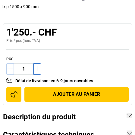
l x p 1500 x 900 mm
1'250.- CHF
Prix /
pcs
(hors TVA)
PCS
Délai de livraison
:
en 6-9 jours ouvrables
AJOUTER AU PANIER
Description du produit
Caractéristiques techniques