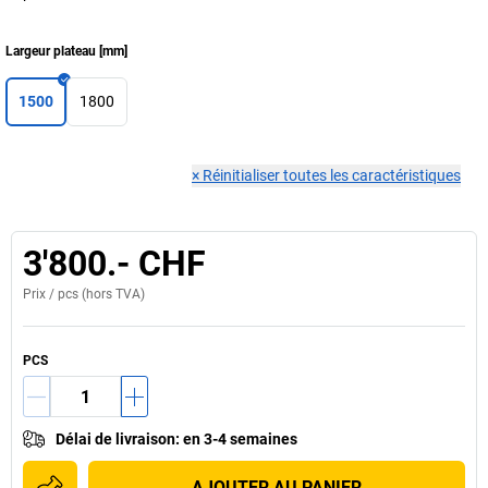
Largeur plateau
[
mm
]
1500
1800
×
Réinitialiser toutes les caractéristiques
3'800.- CHF
Prix /
pcs
(hors TVA)
PCS
Délai de livraison
:
en 3-4 semaines
AJOUTER AU PANIER