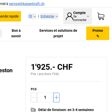
riel à
service@kaiserkraft.ch
Compte
nde rapide
FR
|
Entreprise
Se
connecter
Bon à
Services et solutions de
Promo
savoir
projet
%
1'925.- CHF
reston
Prix /
pcs
(hors TVA)
PCS
Délai de livraison
:
en 3-4 semaines