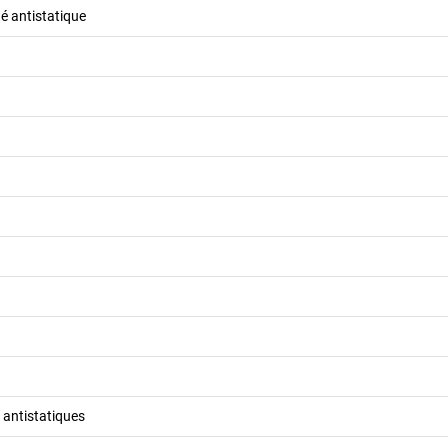
é antistatique
l antistatiques