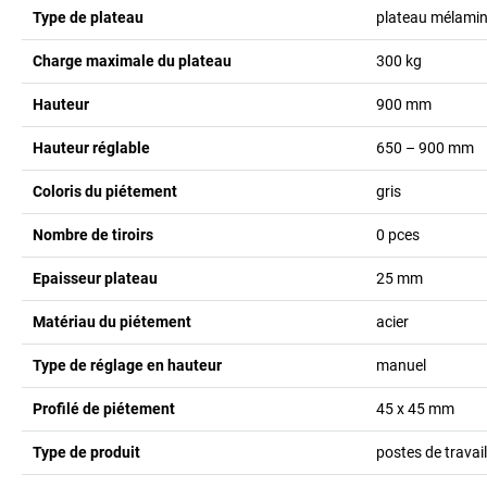
Type de plateau
plateau mélamin
Charge maximale du plateau
300
kg
Hauteur
900
mm
Hauteur réglable
650 – 900
mm
Coloris du piétement
gris
Nombre de tiroirs
0
pces
Epaisseur plateau
25
mm
Matériau du piétement
acier
Type de réglage en hauteur
manuel
Profilé de piétement
45 x 45
mm
Type de produit
postes de travai