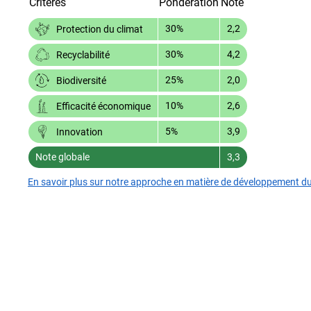
Critères
Pondération
Note
30%
2,2
Protection du climat
30%
4,2
Recyclabilité
25%
2,0
Biodiversité
10%
2,6
Efficacité économique
5%
3,9
Innovation
Note globale
3,3
En savoir plus sur notre approche en matière de développement d