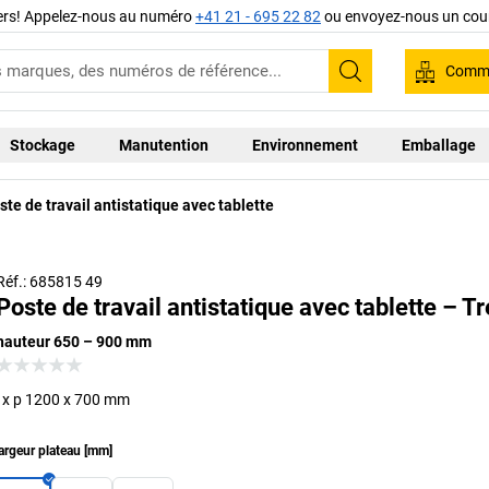
iers! Appelez-nous au numéro
+41 21 - 695 22 82
ou envoyez-nous un cour
Comma
Recherche
Stockage
Manutention
Environnement
Emballage
ste de travail antistatique avec tablette
Réf.: 685815 49
Poste de travail antistatique avec tablette – T
hauteur 650 – 900 mm
l x p 1200 x 700 mm
argeur plateau
[
mm
]