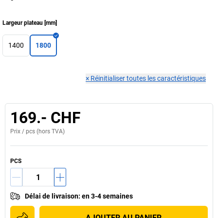
Largeur plateau
[
mm
]
1400
1800
×
Réinitialiser toutes les caractéristiques
169.- CHF
Prix /
pcs
(hors TVA)
PCS
Délai de livraison
:
en 3-4 semaines
AJOUTER AU PANIER