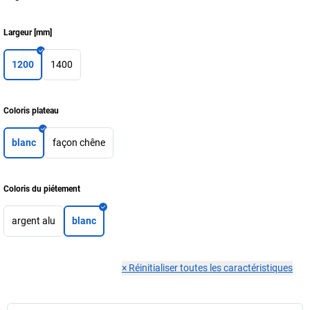
Largeur
[
mm
]
1200
1400
Coloris plateau
blanc
façon chêne
Coloris du piétement
argent alu
blanc
×
Réinitialiser toutes les caractéristiques