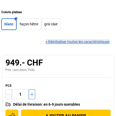
Coloris plateau
blanc
façon hêtre
gris clair
×
Réinitialiser toutes les caractéristiques
949.- CHF
Prix /
pcs
(hors TVA)
PCS
Délai de livraison
:
en 6-9 jours ouvrables
AJOUTER AU PANIER