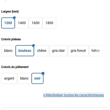
Largeur
[
mm
]
1200
1400
1600
1800
Coloris plateau
blanc
bouleau
chêne
gris clair
gris foncé
hêtre
Coloris du piétement
argent
blanc
noir
×
Réinitialiser toutes les caractéristiques