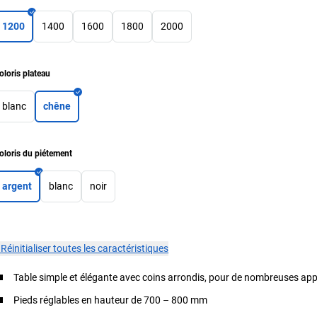
1200
1400
1600
1800
2000
oloris plateau
blanc
chêne
oloris du piétement
argent
blanc
noir
×
Réinitialiser toutes les caractéristiques
Table simple et élégante avec coins arrondis, pour de nombreuses app
Pieds réglables en hauteur de 700 – 800 mm