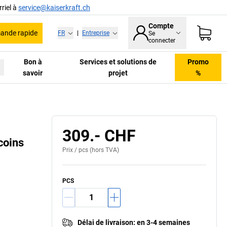
riel à
service@kaiserkraft.ch
Compte
nde rapide
FR
|
Entreprise
Se
connecter
Bon à
Services et solutions de
Promo
savoir
projet
%
309.- CHF
coins
Prix /
pcs
(hors TVA)
PCS
Délai de livraison
:
en 3-4 semaines