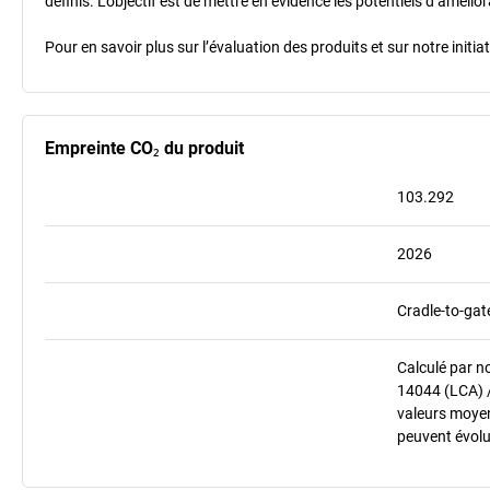
définis. L’objectif est de mettre en évidence les potentiels d’améli
Pour en savoir plus sur l’évaluation des produits et sur notre init
Empreinte CO₂ du produit
103.292
2026
Cradle-to-gat
Calculé par n
14044 (LCA) 
valeurs moyenn
peuvent évolu