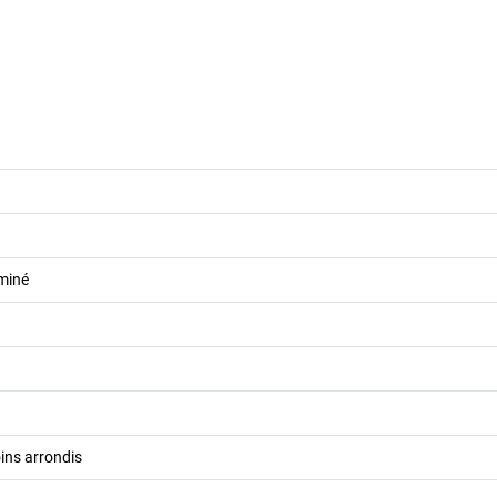
miné
oins arrondis