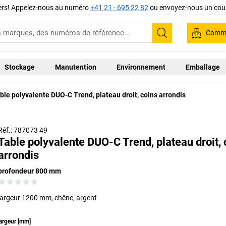
iers! Appelez-nous au numéro
+41 21 - 695 22 82
ou envoyez-nous un cour
Comma
Recherche
Stockage
Manutention
Environnement
Emballage
ble polyvalente DUO-C Trend, plateau droit, coins arrondis
Réf.: 787073 49
Table polyvalente DUO-C Trend, plateau droit, 
arrondis
profondeur 800 mm
largeur 1200 mm, chêne, argent
argeur
[
mm
]