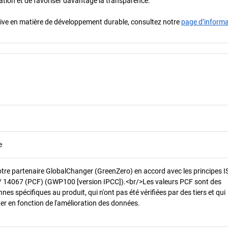
oration et de favoriser davantage la transparence.
iative en matière de développement durable, consultez notre
page d’inform
e
otre partenaire GlobalChanger (GreenZero) en accord avec les principes 
/ 14067 (PCF) (GWP100 [version IPCC]).<br/>Les valeurs PCF sont des
es spécifiques au produit, qui n'ont pas été vérifiées par des tiers et qui
er en fonction de l'amélioration des données.