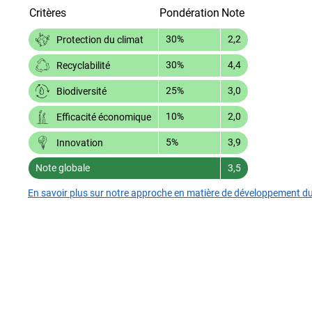
Critères
Pondération
Note
30%
2,2
Protection du climat
30%
4,4
Recyclabilité
25%
3,0
Biodiversité
10%
2,0
Efficacité économique
5%
3,9
Innovation
Note globale
3,5
En savoir plus sur notre approche en matière de développement d