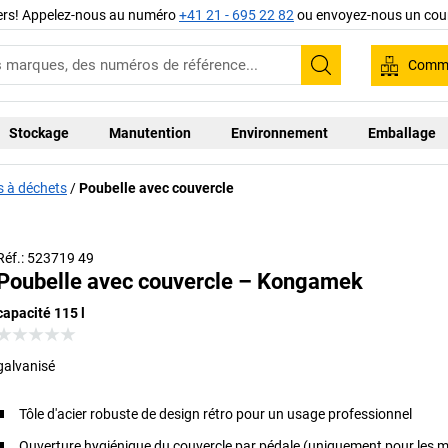
iers! Appelez-nous au numéro
+41 21 - 695 22 82
ou envoyez-nous un cour
Comma
Recherche
Stockage
Manutention
Environnement
Emballage
 à déchets
Poubelle avec couvercle
Réf.: 523719 49
Poubelle avec couvercle – Kongamek
capacité 115 l
galvanisé
Tôle d'acier robuste de design rétro pour un usage professionnel
Ouverture hygiénique du couvercle par pédale (uniquement pour les m