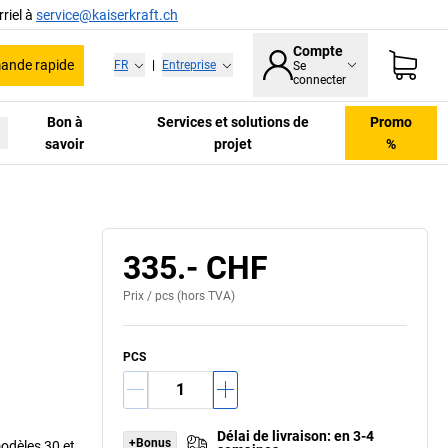
riel à
service@kaiserkraft.ch
Compte
nde rapide
FR
|
Entreprise
Se
connecter
Bon à
Services et solutions de
Promo
savoir
projet
%
335.- CHF
Prix /
pcs
(hors TVA)
PCS
Délai de livraison
:
en 3-4
+Bonus
odèles 30 et