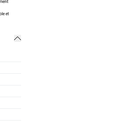
ement
ble et