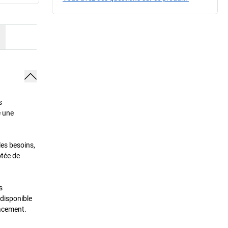
s
e une
les besoins,
ptée de
s
 disponible
cacement.