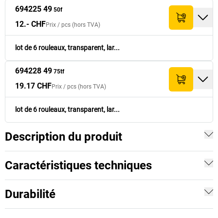
19.17 CHF
694228 49
75
96
115.- CHF
694225 49
75tf
50f
12.- CHF
Prix /
pcs
(hors TVA)
lot de 6 rouleaux, transparent, lar...
694228 49
75tf
19.17 CHF
Prix /
pcs
(hors TVA)
lot de 6 rouleaux, transparent, lar...
Description du produit
Caractéristiques techniques
Durabilité