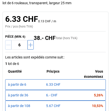
lot de 6 rouleaux, transparent, largeur 25 mm
6.33 CHF
0.13 CHF
/
m
Prix /
pcs
(hors TVA)
PIÈCE (MIN. 6)
38.- CHF
Total (hors TVA)
Les articles sont expédiés comme suit:
:
1
lot de 6
Quantité
Prix
/
pcs
Vous
économisez
à partir de
6
6.33 CHF
à partir de
36
6.- CHF
5,26%
à partir de
108
5.67 CHF
10,53%