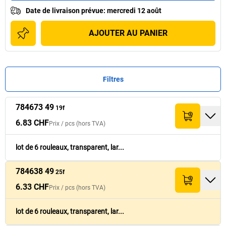
Date de livraison prévue
:
mercredi 12 août
AJOUTER AU PANIER
Filtres
784673 49
Prix /
Prix /
pcs
pcs
(hors
(hors
19f
Largeur ruban
Largeur ruban
Quantité par
Quantité par
Réf.
Réf.
Quantité
Quantité
Total (hors TVA)
Total (hors TVA)
TVA)
TVA)
[
[
mm
mm
]
]
palette
palette
[
[
lot
lot
]
]
6.83 CHF
Prix /
pcs
(hors TVA)
6.83 CHF
784673 49
19
320
41.- CHF
19f
lot de 6 rouleaux, transparent, lar...
784638 49
6.33 CHF
25f
784638 49
25
288
38.- CHF
25f
6.33 CHF
Prix /
pcs
(hors TVA)
12.- CHF
694225 49
50
144
72.- CHF
50f
lot de 6 rouleaux, transparent, lar...