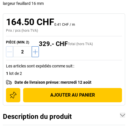
largeur feuillard 16 mm
164.50 CHF
0.41 CHF
/
m
Prix /
pcs
(hors TVA)
PIÈCE (MIN. 2)
329.- CHF
Total (hors TVA)
Les articles sont expédiés comme suit:
:
1
lot de 2
Date de livraison prévue
:
mercredi 12 août
AJOUTER AU PANIER
Description du produit