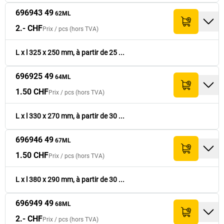
3.60 CHF
696952 49
420
620
90.- CHF
72ML
696943 49
62ML
2.- CHF
Prix /
pcs
(hors TVA)
6.50 CHF
696955 49
520
770
52.- CHF
77ML
L x l 325 x 250 mm, à partir de 25 ...
7.- CHF
696958 49
620
820
35.- CHF
82ML
696925 49
64ML
1.50 CHF
Prix /
pcs
(hors TVA)
L x l 330 x 270 mm, à partir de 30 ...
696946 49
67ML
1.50 CHF
Prix /
pcs
(hors TVA)
L x l 380 x 290 mm, à partir de 30 ...
696949 49
68ML
2.- CHF
Prix /
pcs
(hors TVA)