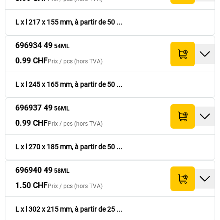
0.99 CHF
696934 49
165
245
49.50 CHF
54ML
L x l 217 x 155 mm, à partir de 50 ...
0.99 CHF
696937 49
185
270
49.50 CHF
696934 49
56ML
54ML
0.99 CHF
Prix /
pcs
(hors TVA)
1.50 CHF
696940 49
215
302
37.50 CHF
58ML
L x l 245 x 165 mm, à partir de 50 ...
2.- CHF
696943 49
250
325
50.- CHF
62ML
696937 49
56ML
0.99 CHF
Prix /
pcs
(hors TVA)
1.50 CHF
696925 49
270
330
45.- CHF
64ML
L x l 270 x 185 mm, à partir de 50 ...
1.50 CHF
696946 49
290
380
45.- CHF
67ML
696940 49
58ML
1.50 CHF
Prix /
pcs
(hors TVA)
2.- CHF
696949 49
320
455
40.- CHF
68ML
L x l 302 x 215 mm, à partir de 25 ...