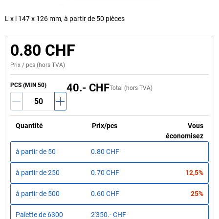
L x l 147 x 126 mm, à partir de 50 pièces
0.80 CHF
Prix /
pcs
(hors TVA)
PCS
(MIN
50
)
40.- CHF
Total (hors TVA)
Quantité
Prix
/
pcs
Vous
économisez
à partir de
50
0.80 CHF
à partir de
250
0.70 CHF
12,5%
à partir de
500
0.60 CHF
25%
Palette de
6300
2'350.- CHF