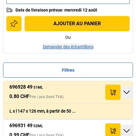
Date de livraison prévue
:
mercredi 12 août
AJOUTER AU PANIER
Ou
Demander des échantillons
Filtres
696928 49
Prix /
Prix /
pcs
pcs
(hors
(hors
51ML
Largeur
Largeur
Longueur
Longueur
Réf.
Réf.
Quantité
Quantité
Total (hors TVA)
Total (hors TVA)
TVA)
TVA)
intérieure
intérieure
[
[
mm
mm
]
]
intérieure
intérieure
[
[
mm
mm
]
]
0.80 CHF
Prix /
pcs
(hors TVA)
0.80 CHF
696928 49
126
147
40.- CHF
51ML
L x l 147 x 126 mm, à partir de 50 ...
696931 49
0.99 CHF
52ML
696931 49
155
217
49.50 CHF
52ML
0.99 CHF
Prix /
pcs
(hors TVA)