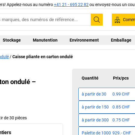
iers! Appelez-nous au numéro
+41 21 - 695 22 82
ou envoyez-nous un cour
Comma
Recherche
Stockage
Manutention
Environnement
Emballage
ndulé
Caisse pliante en carton ondulé
Quantité
Prix
/
pcs
rton ondulé –
à partir de
30
0.99 CHF
à partir de
150
0.85 CHF
tir de 30 pièces
à partir de
300
0.75 CHF
ntiers
Palette de
1000
929.- CHF