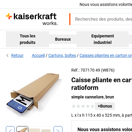
Nous vous assistons volont
Tous les
Equipement
Bureaux
produits
industriel
Retour
Accueil
Cartons, boîtes
Caisses pliantes en carton o
Réf.: 707170 49 (W876)
Caisse pliante en ca
ratioform
simple cannelure, brun
+Bonus
L x l x h 115 x 40 x 525 mm, à par
Nous vous assistons volo