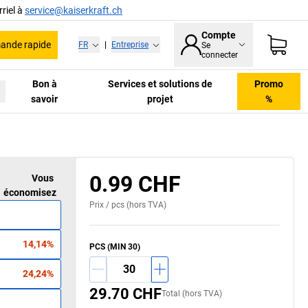
riel à
service@kaiserkraft.ch
Compte
nde rapide
FR
|
Entreprise
Se
connecter
Bon à
Services et solutions de
Promo
savoir
projet
%
0.99 CHF
Vous
économisez
Prix /
pcs
(hors TVA)
14,14%
PCS
(MIN
30
)
24,24%
29.70 CHF
Total (hors TVA)