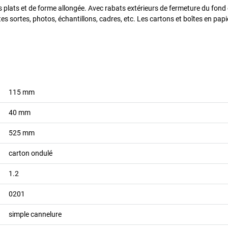
ts plats et de forme allongée. Avec rabats extérieurs de fermeture du fon
s sortes, photos, échantillons, cadres, etc. Les cartons et boîtes en papi
115
mm
40
mm
525
mm
carton ondulé
1.2
0201
simple cannelure