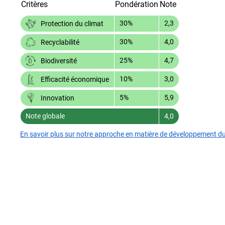
Critères
Pondération
Note
30%
2,3
Protection du climat
30%
4,0
Recyclabilité
25%
4,7
Biodiversité
10%
3,0
Efficacité économique
5%
5,9
Innovation
Note globale
4,0
En savoir plus sur notre approche en matière de développement d