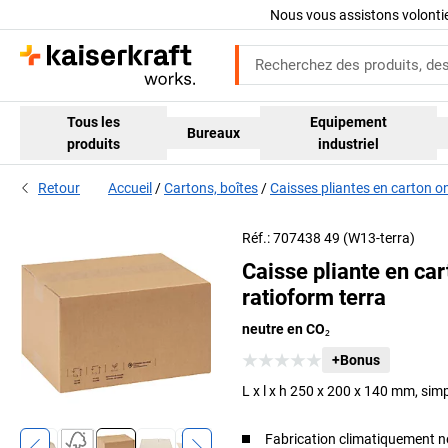
Nous vous assistons volont
Tous les
Equipement
Bureaux
produits
industriel
Retour
Accueil
Cartons, boîtes
Caisses pliantes en carton o
on
Réf.: 707438 49 (W13-terra)
Caisse pliante en ca
ratioform terra
neutre en CO₂
+Bonus
L x l x h 250 x 200 x 140 mm, simp
Fabrication climatiquement n