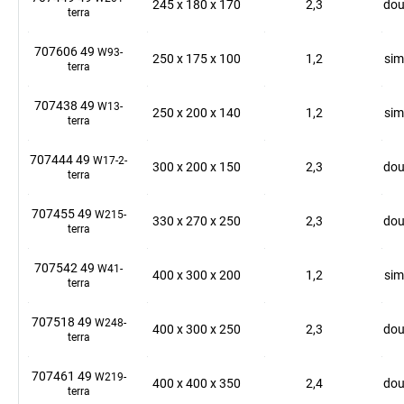
245
x
180
x
170
2,3
dou
terra
707606 49
W93-
250
x
175
x
100
1,2
sim
terra
707438 49
W13-
250
x
200
x
140
1,2
sim
terra
707444 49
W17-2-
300
x
200
x
150
2,3
dou
terra
707455 49
W215-
330
x
270
x
250
2,3
dou
terra
707542 49
W41-
400
x
300
x
200
1,2
sim
terra
707518 49
W248-
400
x
300
x
250
2,3
dou
terra
707461 49
W219-
400
x
400
x
350
2,4
dou
terra