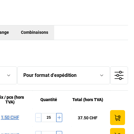
hange
Combinaisons
Pour format d'expédition
ix /
ix /
pcs
pcs
(hors
(hors
Quantité
Quantité
Total (hors TVA)
Total (hors TVA)
TVA)
TVA)
1.50 CHF
37.50 CHF