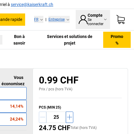
riel à
service@kaiserkraft.ch
Compte
nde rapide
FR
|
Entreprise
Se
connecter
Bon à
Services et solutions de
Promo
savoir
projet
%
0.99 CHF
Vous
économisez
Prix /
pcs
(hors TVA)
14,14%
PCS
(MIN
25
)
24,24%
24.75 CHF
Total (hors TVA)