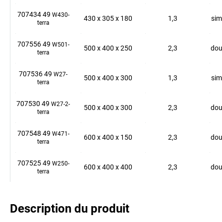
707434 49
W430-
430
x
305
x
180
1,3
sim
terra
707556 49
W501-
500
x
400
x
250
2,3
dou
terra
707536 49
W27-
500
x
400
x
300
1,3
sim
terra
707530 49
W27-2-
500
x
400
x
300
2,3
dou
terra
707548 49
W471-
600
x
400
x
150
2,3
dou
terra
707525 49
W250-
600
x
400
x
400
2,3
dou
terra
Description du produit