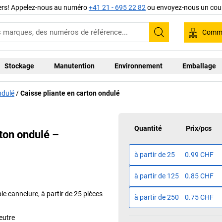
iers! Appelez-nous au numéro
+41 21 - 695 22 82
ou envoyez-nous un cour
Comma
Recherche
Stockage
Manutention
Environnement
Emballage
ndulé
Caisse pliante en carton ondulé
Quantité
Prix
/
pcs
rton ondulé –
à partir de
25
0.99 CHF
à partir de
125
0.85 CHF
le cannelure, à partir de 25 pièces
à partir de
250
0.75 CHF
eutre