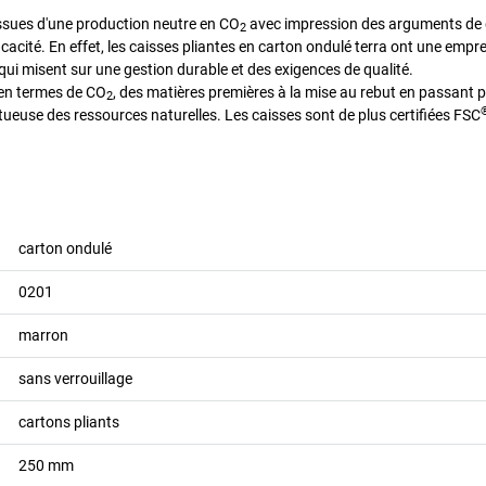
issues d'une production neutre en CO
avec impression des arguments de dur
2
acité. En effet, les caisses pliantes en carton ondulé terra ont une empre
 qui misent sur une gestion durable et des exigences de qualité.
 en termes de CO
, des matières premières à la mise au rebut en passant p
2
ctueuse des ressources naturelles. Les caisses sont de plus certifiées FSC
carton ondulé
0201
marron
sans verrouillage
cartons pliants
250
mm