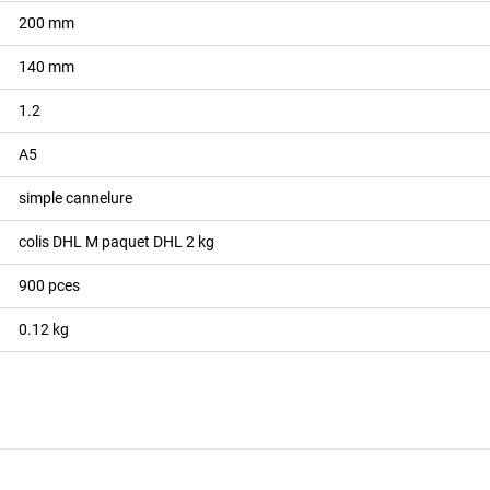
200
mm
140
mm
1.2
A5
simple cannelure
colis DHL M paquet DHL 2 kg
900
pces
0.12
kg