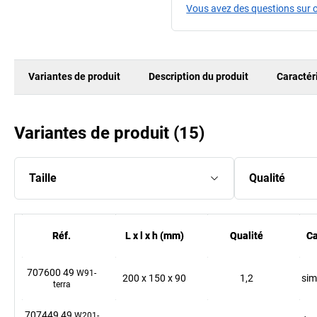
Vous avez des questions sur c
Variantes de produit
Description du produit
Caractér
Variantes de produit
(
15
)
Taille
Qualité
Réf.
Réf.
L x l x h (mm)
L x l x h (mm)
Qualité
Qualité
Ca
Ca
707600 49
W91-
200
x
150
x
90
1,2
sim
terra
707449 49
W201-