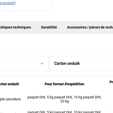
e produit?
istiques techniques
Durabilité
Accessoires / pièces de rec
Carton ondulé
Pr
Pr
rton ondulé
rton ondulé
Pour format d'expédition
Pour format d'expédition
paquet DHL 5 kg paquet DHL 10 kg paquet DHL
ple cannelure
20 kg
paquet DHL 5 kg paquet DHL 10 kg paquet DHL