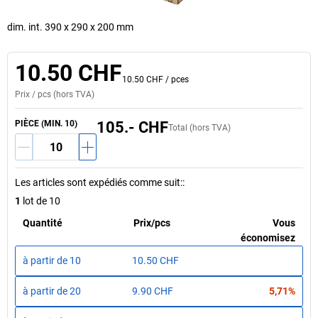
dim. int. 390 x 290 x 200 mm
10.50 CHF
10.50 CHF
/
pces
Prix /
pcs
(hors TVA)
PIÈCE (MIN. 10)
105.- CHF
Total (hors TVA)
Les articles sont expédiés comme suit:
:
1
lot de 10
Quantité
Prix
/
pcs
Vous
économisez
à partir de
10
10.50 CHF
à partir de
20
9.90 CHF
5,71%