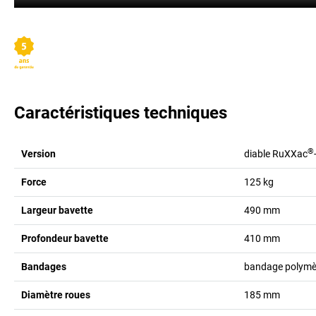
Caractéristiques techniques
®
Version
diable RuXXac
Force
125
kg
Largeur bavette
490
mm
Profondeur bavette
410
mm
Bandages
bandage polymè
Diamètre roues
185
mm