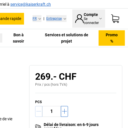
riel à
service@kaiserkraft.ch
Compte
nde rapide
FR
|
Entreprise
Se
connecter
Bon à
Services et solutions de
Promo
savoir
projet
%
269.- CHF
Prix /
pcs
(hors TVA)
PCS
 de vie
Délai de livraison
:
en 6-9 jours