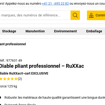
iers! Appelez-nous au numéro
+41 21 - 695 22 82
ou envoyez-nous un cour
Comma
Recherche
Stockage
Manutention
Environnement
Emballage
iant professionnel
Réf.: 977631 49
Diable pliant professionnel – RuXXac
diable RuXXac®-cart EXCLUSIVE
(2)
force 125 kg
Robuste: les matériaux de haute qualité garantissent une longue durée