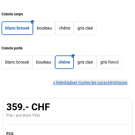
Coloris corps
blanc brossé
bouleau
chêne
gris clair
Coloris porte
blanc brossé
bouleau
chêne
gris clair
gris foncé
×
Réinitialiser toutes les caractéristiques
359.- CHF
Prix /
pcs
(hors TVA)
PCS