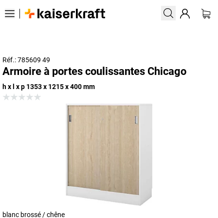
Réf.: 785609 49
Armoire à portes coulissantes Chicago
h x l x p 1353 x 1215 x 400 mm
blanc brossé / chêne