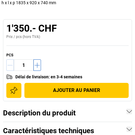
h x l x p 1835 x 920 x 740 mm
1'350.- CHF
Prix /
pcs
(hors TVA)
PCS
Délai de livraison
:
en 3-4 semaines
AJOUTER AU PANIER
Description du produit
Caractéristiques techniques