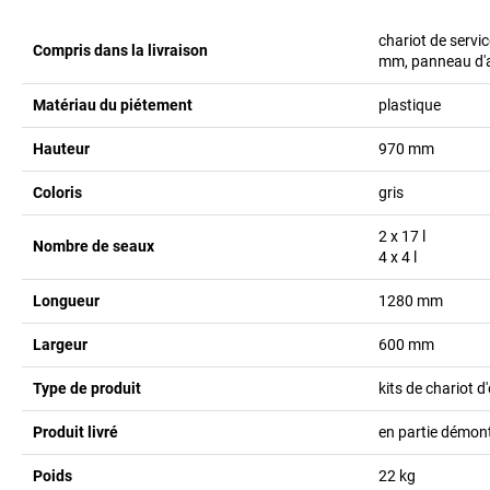
chariot de servi
Compris dans la livraison
mm, panneau d'av
Matériau du piétement
plastique
Hauteur
970
mm
Coloris
gris
2 x 17
l
Nombre de seaux
4 x 4
l
Longueur
1280
mm
Largeur
600
mm
Type de produit
kits de chariot d
Produit livré
en partie démon
Poids
22
kg