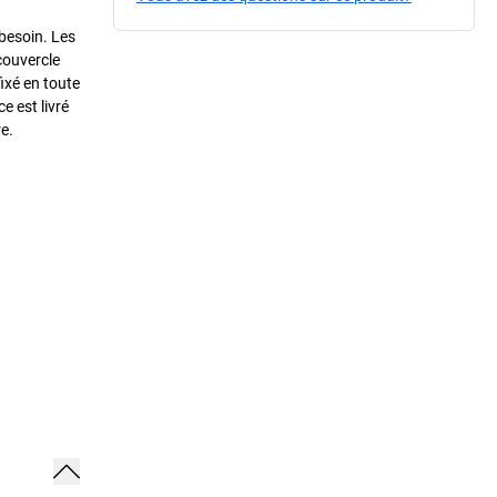
 besoin. Les
couvercle
ixé en toute
e est livré
e.