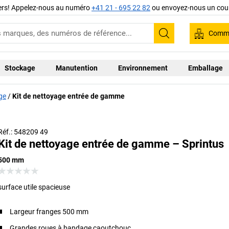
iers! Appelez-nous au numéro
+41 21 - 695 22 82
ou envoyez-nous un cour
Comma
Recherche
Stockage
Manutention
Environnement
Emballage
ge
Kit de nettoyage entrée de gamme
Réf.: 548209 49
Kit de nettoyage entrée de gamme – Sprintus
500 mm
surface utile spacieuse
Largeur franges 500 mm
Grandes roues à bandage caoutchouc