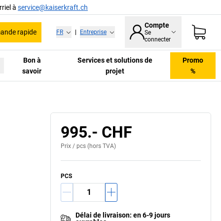
riel à
service@kaiserkraft.ch
Compte
nde rapide
FR
|
Entreprise
Se
connecter
Bon à
Services et solutions de
Promo
savoir
projet
%
995.- CHF
Prix /
pcs
(hors TVA)
PCS
Délai de livraison
:
en 6-9 jours