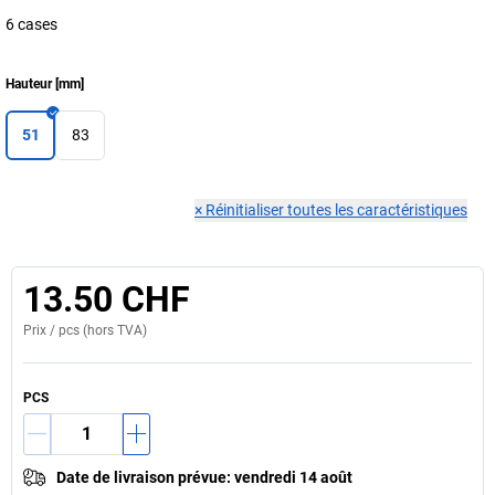
6 cases
Hauteur
[
mm
]
51
83
×
Réinitialiser toutes les caractéristiques
13.50 CHF
Prix /
pcs
(hors TVA)
PCS
Date de livraison prévue
:
vendredi 14 août