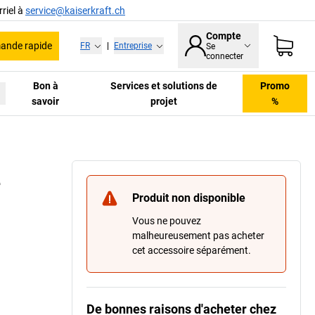
riel à
service@kaiserkraft.ch
Compte
nde rapide
FR
|
Entreprise
Se
connecter
Bon à
Services et solutions de
Promo
savoir
projet
%
e
Produit non disponible
Vous ne pouvez
malheureusement pas acheter
cet accessoire séparément.
De bonnes raisons d'acheter chez