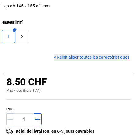
l x p x h 145 x 155 x 1 mm
Hauteur
[
mm
]
1
2
×
Réinitialiser toutes les caractéristiques
8.50 CHF
Prix /
pcs
(hors TVA)
PCS
Délai de livraison
:
en 6-9 jours ouvrables