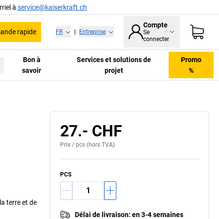
riel à
service@kaiserkraft.ch
Compte
nde rapide
FR
|
Entreprise
Se
connecter
Bon à
Services et solutions de
Promo
savoir
projet
%
 rail de mise à la terre / contact (en option)
27.- CHF
Prix /
pcs
(hors TVA)
PCS
a terre et de
Délai de livraison
:
en 3-4 semaines