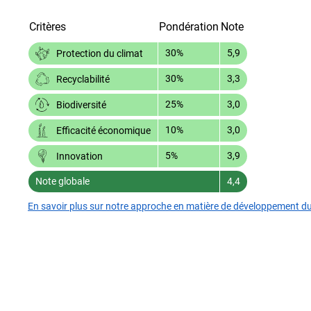
Critères
Pondération
Note
30%
5,9
Protection du climat
30%
3,3
Recyclabilité
25%
3,0
Biodiversité
10%
3,0
Efficacité économique
5%
3,9
Innovation
Note globale
4,4
En savoir plus sur notre approche en matière de développement d